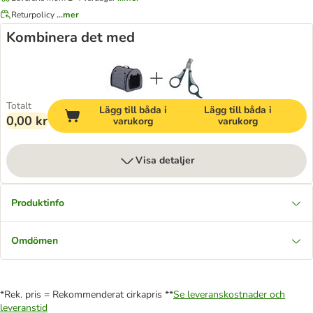
Returpolicy
...mer
Kombinera det med
Totalt
Lägg till båda i
Lägg till båda i
0,00 kr
varukorg
varukorg
Visa detaljer
Produktinfo
Omdömen
*Rek. pris = Rekommenderat cirkapris **
Se leveranskostnader och
leveranstid