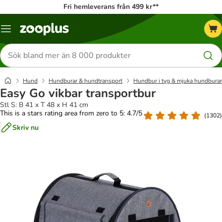
Fri hemleverans från 499 kr**
Katalogmeny
Sök
efter
produkter
Hund
Hundburar & hundtransport
Hundbur i tyg & mjuka hundbura
Easy Go vikbar transportbur
Stl S: B 41 x T 48 x H 41 cm
This is a stars rating area from zero to 5: 4.7/5
(
1302
)
Skriv nu