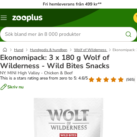
Fri hemleverans från 499 kr**
Katalogmeny
Sök
efter
produkter
Hund
Hundgodis & hundben
Wolf of Wilderness
Ekonomipack: 3
Ekonomipack: 3 x 180 g Wolf of
Wilderness - Wild Bites Snacks
NY: MINI High Valley - Chicken & Beef
This is a stars rating area from zero to 5: 4.6/5
(
565
)
Skriv nu