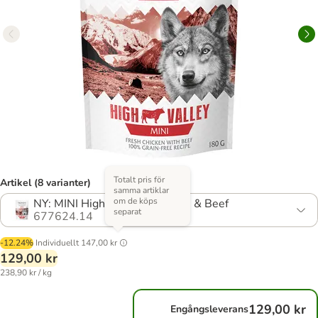
Totalt pris för
Artikel (8 varianter)
samma artiklar
om de köps
NY: MINI High Valley - Chicken & Beef
separat
677624.14
-12.24%
Individuellt
147,00 kr
129,00 kr
238,90 kr / kg
129,00 kr
Engångsleverans