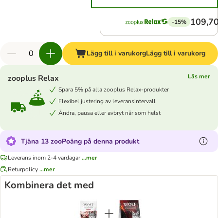
109,70
-15%
Lägg till i varukorg
Lägg till i varukorg
Läs mer
zooplus Relax
Spara 5% på alla zooplus Relax-produkter
Flexibel justering av leveransintervall
Ändra, pausa eller avbryt när som helst
Tjäna 13 zooPoäng på denna produkt
Leverans inom 2-4 vardagar
...mer
Returpolicy
...mer
Kombinera det med