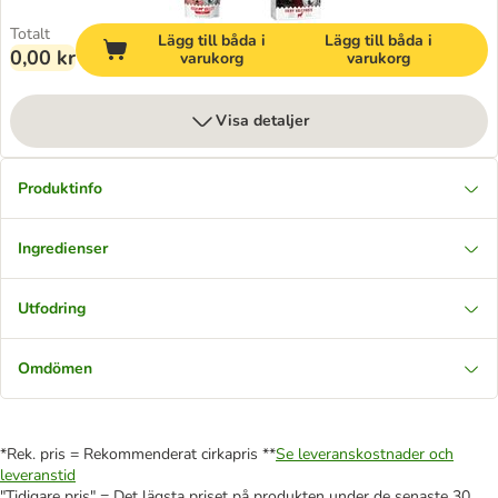
Totalt
Lägg till båda i
Lägg till båda i
0,00 kr
varukorg
varukorg
Visa detaljer
Produktinfo
Ingredienser
Utfodring
Omdömen
*Rek. pris = Rekommenderat cirkapris **
Se leveranskostnader och
leveranstid
"Tidigare pris" = Det lägsta priset på produkten under de senaste 30