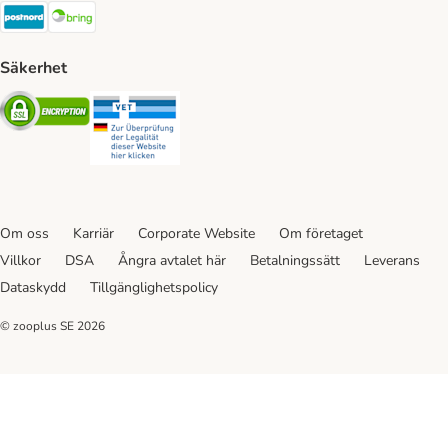
Postnord Shipping Method
Bring Shipping Method
Säkerhet
Security
Security
Om oss
Karriär
Corporate Website
Om företaget
Villkor
DSA
Ångra avtalet här
Betalningssätt
Leverans
Dataskydd
Tillgänglighetspolicy
© zooplus SE
2026