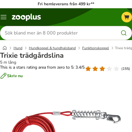
Fri hemleverans från 499 kr**
Katalogmeny
Sök
efter
produkter
Hund
Hundkoppel & hundhalsband
Funktionskoppel
Trixie träd
Trixie trädgårdslina
5 m lång
This is a stars rating area from zero to 5: 3.4/5
(
155
)
Skriv nu