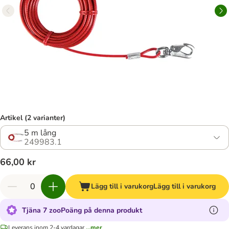
Artikel (2 varianter)
5 m lång
249983.1
66,00 kr
Lägg till i varukorg
Lägg till i varukorg
Tjäna 7 zooPoäng på denna produkt
Leverans inom 2-4 vardagar
...mer