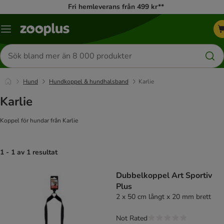
Fri hemleverans från 499 kr**
Katalogmeny
Sök
efter
produkter
Hund
Hundkoppel & hundhalsband
Karlie
Karlie
Koppel för hundar från Karlie
1 - 1 av 1 resultat
product items have been changed
Dubbelkoppel Art Sportiv
Plus
2 x 50 cm långt x 20 mm brett
Not Rated