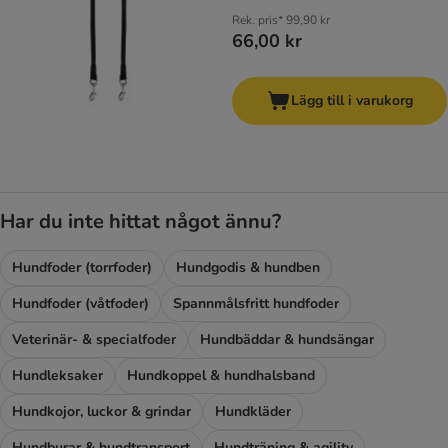
Rek. pris*
99,90 kr
66,00 kr
Lägg till i varukorg
Har du inte hittat något ännu?
Hundfoder (torrfoder)
Hundgodis & hundben
Hundfoder (våtfoder)
Spannmålsfritt hundfoder
Veterinär- & specialfoder
Hundbäddar & hundsängar
Hundleksaker
Hundkoppel & hundhalsband
Hundkojor, luckor & grindar
Hundkläder
Hundburar & hundtransport
Hundträning & agility