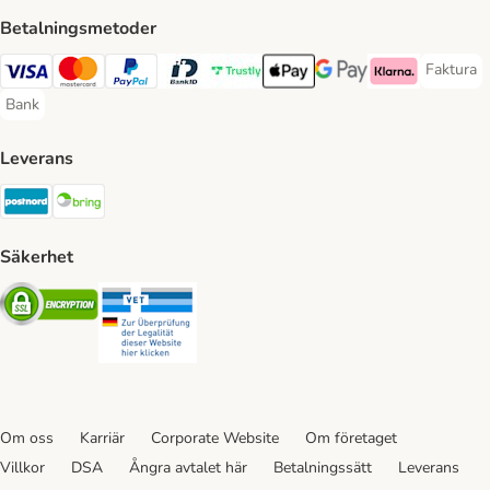
Betalningsmetoder
Faktura
Faktura 
Visa Payment Method
Mastercard Payment Method
PayPal Payment Method
BankID Payment Method
Trustly Payment Method
Apple Pay Payment Method
Googple Pay Payment M
Klarna Payment 
Bank
Bank Payment Method
Leverans
Postnord Shipping Method
Bring Shipping Method
Säkerhet
Security
Security
Om oss
Karriär
Corporate Website
Om företaget
Villkor
DSA
Ångra avtalet här
Betalningssätt
Leverans