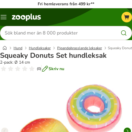
Fri hemleverans från 499 kr**
Katalogmeny
Sök
efter
produkter
Hund
Hundleksaker
Pipande/prasslande leksaker
Squeaky Donut
Squeaky Donuts Set hundleksak
2-pack: Ø 14 cm
Skriv nu
(
0
)