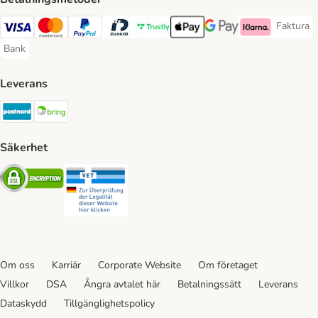
Faktura
Faktura 
Visa Payment Method
Mastercard Payment Method
PayPal Payment Method
BankID Payment Method
Trustly Payment Method
Apple Pay Payment Method
Googple Pay Payment M
Klarna Payment 
Bank
Bank Payment Method
Leverans
Postnord Shipping Method
Bring Shipping Method
Säkerhet
Security
Security
Om oss
Karriär
Corporate Website
Om företaget
Villkor
DSA
Ångra avtalet här
Betalningssätt
Leverans
Dataskydd
Tillgänglighetspolicy