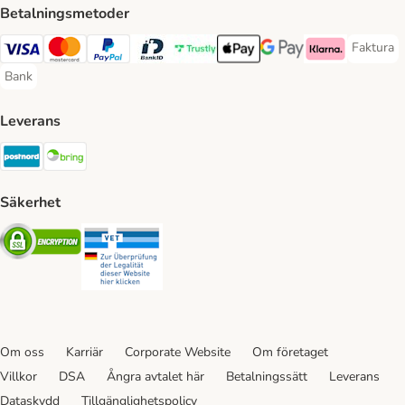
Betalningsmetoder
Faktura
Faktura 
Visa Payment Method
Mastercard Payment Method
PayPal Payment Method
BankID Payment Method
Trustly Payment Method
Apple Pay Payment Method
Googple Pay Payment M
Klarna Payment 
Bank
Bank Payment Method
Leverans
Postnord Shipping Method
Bring Shipping Method
Säkerhet
Security
Security
Om oss
Karriär
Corporate Website
Om företaget
Villkor
DSA
Ångra avtalet här
Betalningssätt
Leverans
Dataskydd
Tillgänglighetspolicy