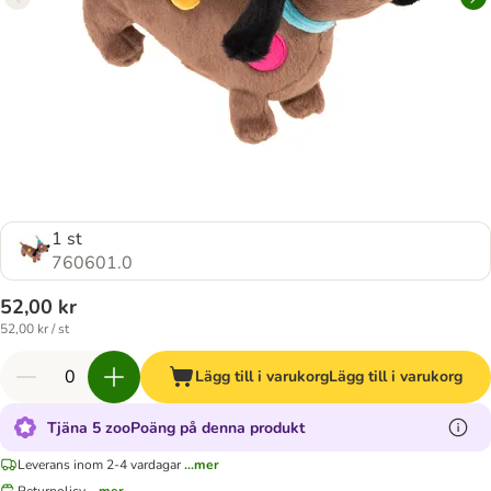
1 st
760601.0
52,00 kr
52,00 kr / st
Lägg till i varukorg
Lägg till i varukorg
Tjäna 5 zooPoäng på denna produkt
Leverans inom 2-4 vardagar
...mer
Returpolicy
...mer