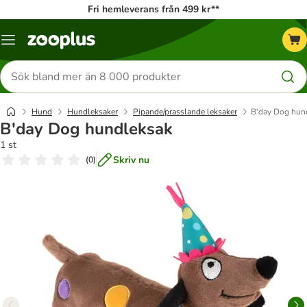
Fri hemleverans från 499 kr**
Katalogmeny
Sök
efter
produkter
Hund
Hundleksaker
Pipande/prasslande leksaker
B'day Dog hun
B'day Dog hundleksak
1 st
Skriv nu
(
0
)