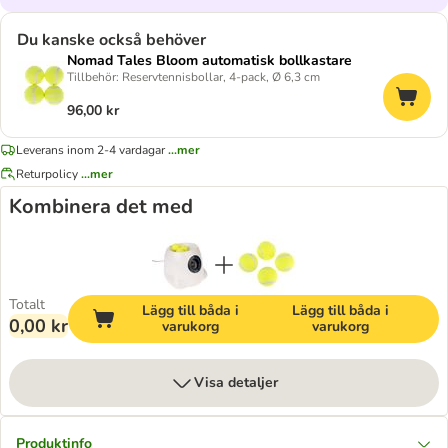
Du kanske också behöver
Nomad Tales Bloom automatisk bollkastare
Tillbehör: Reservtennisbollar, 4-pack, Ø 6,3 cm
96,00 kr
Leverans inom 2-4 vardagar
...mer
Returpolicy
...mer
Kombinera det med
Totalt
Lägg till båda i
Lägg till båda i
0,00 kr
varukorg
varukorg
Visa detaljer
Produktinfo