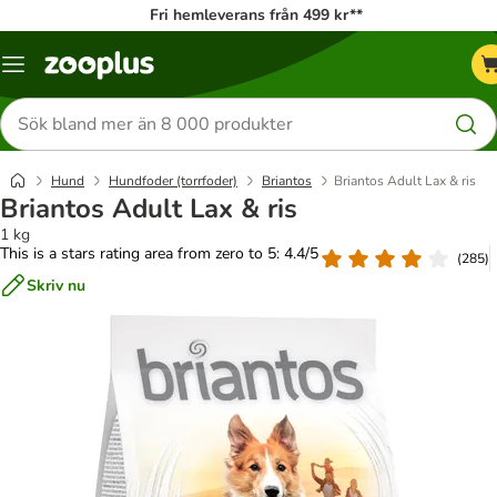
Fri hemleverans från 499 kr**
Katalogmeny
Sök
efter
produkter
Hund
Hundfoder (torrfoder)
Briantos
Briantos Adult Lax & ris
Briantos Adult Lax & ris
1 kg
This is a stars rating area from zero to 5: 4.4/5
(
285
)
Skriv nu