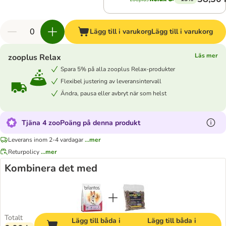
Lägg till i varukorg
Lägg till i varukorg
Läs mer
zooplus Relax
Spara 5% på alla zooplus Relax-produkter
Flexibel justering av leveransintervall
Ändra, pausa eller avbryt när som helst
Tjäna 4 zooPoäng på denna produkt
Leverans inom 2-4 vardagar
...mer
Returpolicy
...mer
Kombinera det med
Totalt
Lägg till båda i
Lägg till båda i