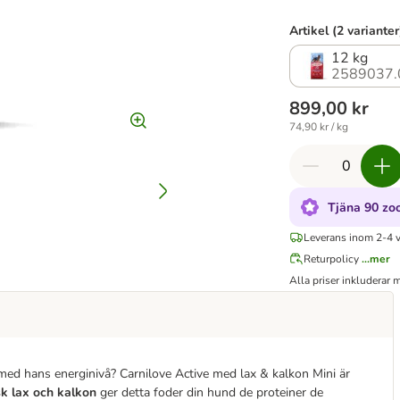
Artikel (2 varianter
12 kg
2589037.
899,00 kr
74,90 kr / kg
Tjäna 90 zo
Leverans inom 2-4 
Returpolicy
...mer
Alla priser inkluderar
med hans energinivå? Carnilove Active med lax & kalkon Mini är
k lax och kalkon
ger detta foder din hund de proteiner de