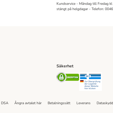
Kundservice - Måndag till Fredag kl 
stängt på helgdagar - Telefon: 00
Säkerhet
Shipping Method
ing Shipping Method
Security
Securit
ethod
DSA
Ångra avtalet här
Betalningssätt
Leverans
Dataskyd