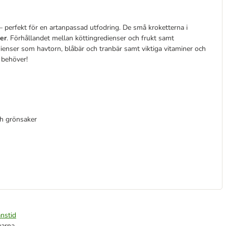
– perfekt för en artanpassad utfodring. De små kroketterna i
er
. Förhållandet mellan köttingredienser och frukt samt
dienser som havtorn, blåbär och tranbär samt viktiga vitaminer och
 behöver!
ch grönsaker
nstid
garna