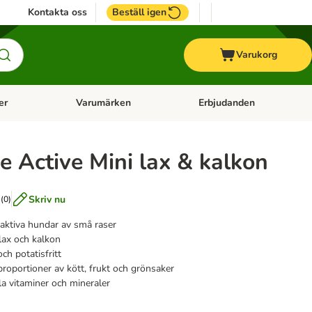
Kontakta oss
Beställ igen
Varukorg
er
Varumärken
Erbjudanden
menu: Häst
Open category menu: Veterinärfoder
Open category menu: Varum
e Active Mini lax & kalkon
Skriv nu
(
0
)
 aktiva hundar av små raser
 lax och kalkon
h potatisfritt
roportioner av kött, frukt och grönsaker
a vitaminer och mineraler