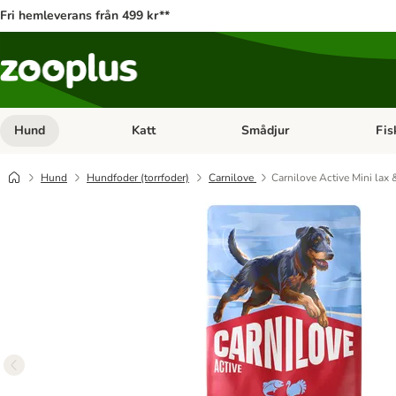
Fri hemleverans från 499 kr**
Hund
Katt
Smådjur
Fis
Open category menu: Hund
Open category menu: Katt
Open 
Hund
Hundfoder (torrfoder)
Carnilove
Carnilove Active Mini lax 