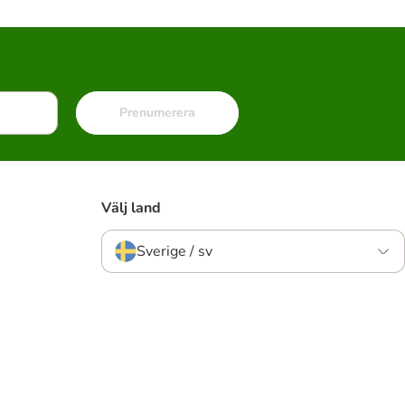
Prenumerera
Välj land
Sverige / sv