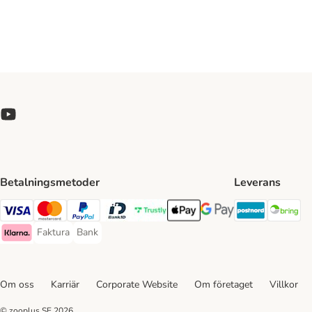
Betalningsmetoder
Leverans
Postnord 
Br
Visa Payment Method
Mastercard Payment Method
PayPal Payment Method
BankID Payment Method
Trustly Payment Method
Apple Pay Payment Method
Googple Pay Payment M
Faktura
Bank
Faktura Payment Method
Bank Payment Method
Klarna Payment Method
Om oss
Karriär
Corporate Website
Om företaget
Villkor
© zooplus SE
2026