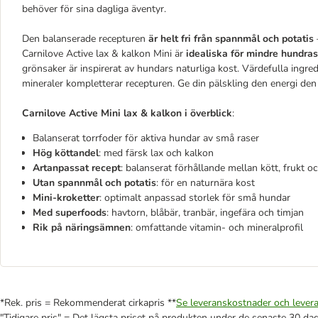
behöver för sina dagliga äventyr.
Den balanserade recepturen
är helt fri från spannmål och potatis
Carnilove Active lax & kalkon Mini är
idealiska för mindre hundras
grönsaker är inspirerat av hundars naturliga kost. Värdefulla ingre
mineraler kompletterar recepturen. Ge din pälskling den energi den
Carnilove Active Mini lax & kalkon i överblick
:
Balanserat torrfoder för aktiva hundar av små raser
Hög köttandel
: med färsk lax och kalkon
Artanpassat recept
: balanserat förhållande mellan kött, frukt o
Utan spannmål och potatis
: för en naturnära kost
Mini-kroketter
: optimalt anpassad storlek för små hundar
Med superfoods
: havtorn, blåbär, tranbär, ingefära och timjan
Rik på näringsämnen
: omfattande vitamin- och mineralprofil
*Rek. pris = Rekommenderat cirkapris **
Se leveranskostnader och levera
"Tidigare pris" = Det lägsta priset på produkten under de senaste 30 da