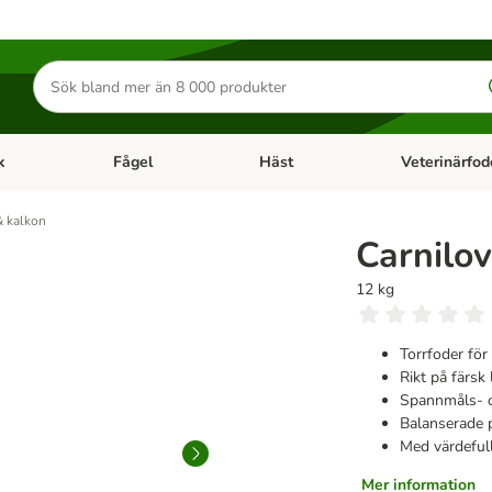
Sök
efter
produkter
k
Fågel
Häst
Veterinärfod
category menu: Smådjur
Open category menu: Fisk
Open category menu: Fågel
Open category 
& kalkon
Carnilov
12 kg
Torrfoder för
Rikt på färsk
Spannmåls- oc
Balanserade p
Med värdefull
Mer information