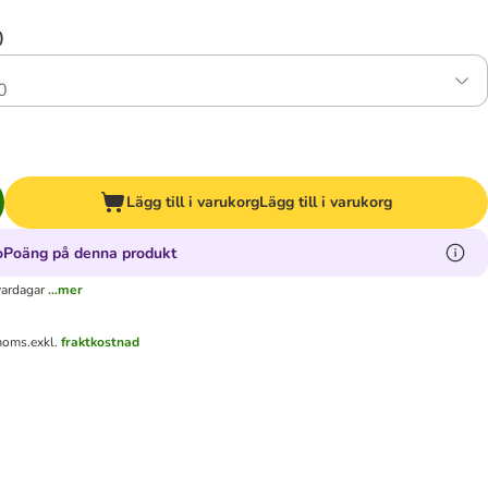
)
0
Lägg till i varukorg
Lägg till i varukorg
oPoäng på denna produkt
vardagar
...mer
 moms.
exkl.
fraktkostnad