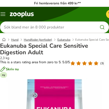
Fri hemleverans från 499 kr**
Katalogmeny
Sök
efter
produkter
Hund
Hundfoder (torrfoder)
Eukanuba
Eukanuba Special Care Se
Eukanuba Special Care Sensitive
Digestion Adult
2,3 kg
This is a stars rating area from zero to 5: 5.0/5
(
3
)
Skriv nu
ny