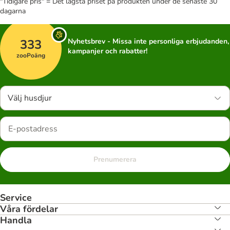
"Tidigare pris" = Det lägsta priset på produkten under de senaste 30
dagarna
333
Nyhetsbrev - Missa inte personliga erbjudanden,
kampanjer och rabatter!
zooPoäng
Välj husdjur
Prenumerera
Service
Våra fördelar
Handla