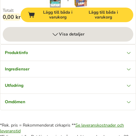
Totalt
Lägg till båda i
Lägg till båda i
0,00 kr
varukorg
varukorg
Visa detaljer
Produktinfo
Ingredienser
Utfodring
Omdömen
*Rek. pris = Rekommenderat cirkapris **
Se leveranskostnader och
leveranstid