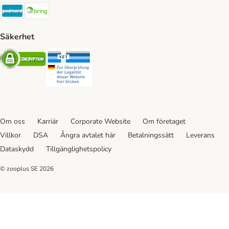
Postnord Shipping Method
Bring Shipping Method
Säkerhet
Security
Security
Om oss
Karriär
Corporate Website
Om företaget
Villkor
DSA
Ångra avtalet här
Betalningssätt
Leverans
Dataskydd
Tillgänglighetspolicy
© zooplus SE
2026