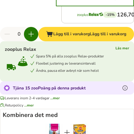
126,70
-15%
Lägg till i varukorg
Lägg till i varukorg
Läs mer
zooplus Relax
Spara 5% på alla zooplus Relax-produkter
Flexibel justering av leveransintervall
Ändra, pausa eller avbryt när som helst
Tjäna 15 zooPoäng på denna produkt
Leverans inom 2-4 vardagar
...mer
Returpolicy
...mer
Kombinera det med