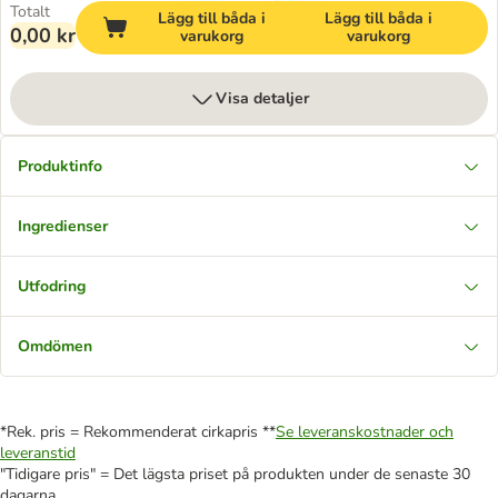
Totalt
Lägg till båda i
Lägg till båda i
0,00 kr
varukorg
varukorg
Visa detaljer
Produktinfo
Ingredienser
Utfodring
Omdömen
*Rek. pris = Rekommenderat cirkapris **
Se leveranskostnader och
leveranstid
"Tidigare pris" = Det lägsta priset på produkten under de senaste 30
dagarna