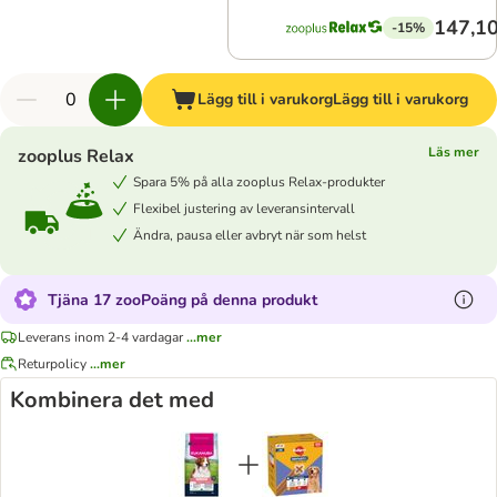
147,10
-15%
Lägg till i varukorg
Lägg till i varukorg
Läs mer
zooplus Relax
Spara 5% på alla zooplus Relax-produkter
Flexibel justering av leveransintervall
Ändra, pausa eller avbryt när som helst
Tjäna 17 zooPoäng på denna produkt
Leverans inom 2-4 vardagar
...mer
Returpolicy
...mer
Kombinera det med