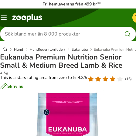
Fri hemleverans från 499 kr**
Katalogmeny
Sök
efter
produkter
Hund
Hundfoder (torrfoder)
Eukanuba
Eukanuba Premium Nutrit
Eukanuba Premium Nutrition Senior
Small & Medium Breed Lamb & Rice
3 kg
This is a stars rating area from zero to 5: 4.3/5
(
16
)
Skriv nu