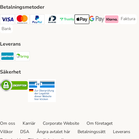
Betalningsmetoder
Faktura
Faktura 
Visa Payment Method
Mastercard Payment Method
PayPal Payment Method
BankID Payment Method
Trustly Payment Method
Apple Pay Payment Method
Googple Pay Payment M
Klarna Payment 
Bank
Bank Payment Method
Leverans
Postnord Shipping Method
Bring Shipping Method
Säkerhet
Security
Security
Om oss
Karriär
Corporate Website
Om företaget
Villkor
DSA
Ångra avtalet här
Betalningssätt
Leverans