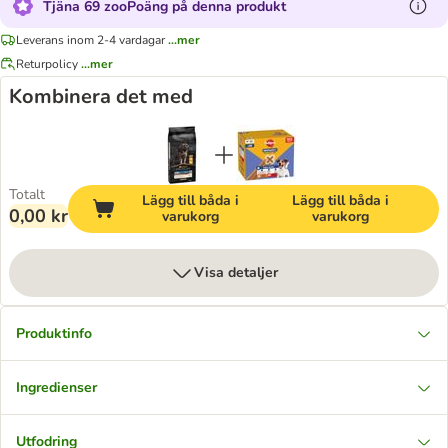
Tjäna 69 zooPoäng på denna produkt
Leverans inom 2-4 vardagar
...mer
Returpolicy
...mer
Kombinera det med
Totalt
Lägg till båda i
Lägg till båda i
0,00 kr
varukorg
varukorg
Visa detaljer
Produktinfo
Ingredienser
Utfodring