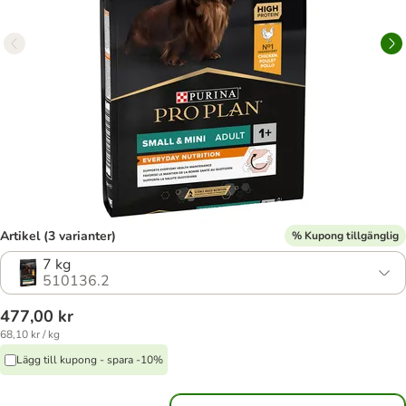
Artikel (3 varianter)
% Kupong tillgänglig
7 kg
510136.2
477,00 kr
68,10 kr / kg
Lägg till kupong - spara -10%