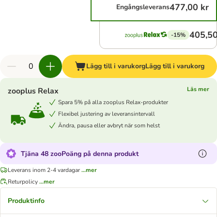
477,00 kr
Engångsleverans
405,50
-15%
Lägg till i varukorg
Lägg till i varukorg
Läs mer
zooplus Relax
Spara 5% på alla zooplus Relax-produkter
Flexibel justering av leveransintervall
Ändra, pausa eller avbryt när som helst
Tjäna 48 zooPoäng på denna produkt
Leverans inom 2-4 vardagar
...mer
Returpolicy
...mer
Produktinfo