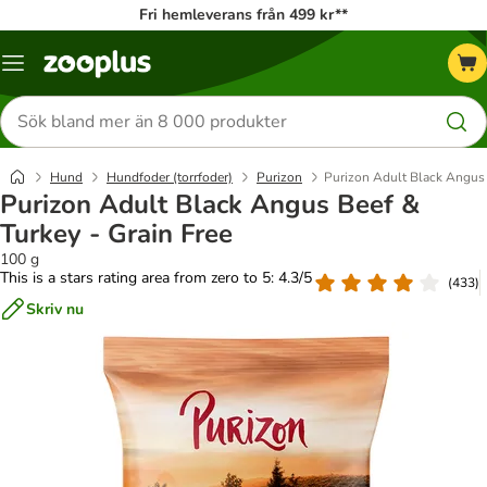
Fri hemleverans från 499 kr**
Katalogmeny
Sök
efter
produkter
Hund
Hundfoder (torrfoder)
Purizon
Purizon Adult Black Angus 
Purizon Adult Black Angus Beef &
Turkey - Grain Free
100 g
This is a stars rating area from zero to 5: 4.3/5
(
433
)
Skriv nu