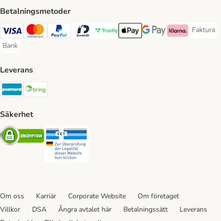
Betalningsmetoder
Faktura
Faktura 
Visa Payment Method
Mastercard Payment Method
PayPal Payment Method
BankID Payment Method
Trustly Payment Method
Apple Pay Payment Method
Googple Pay Payment M
Klarna Payment 
Bank
Bank Payment Method
Leverans
Postnord Shipping Method
Bring Shipping Method
Säkerhet
Security
Security
Om oss
Karriär
Corporate Website
Om företaget
Villkor
DSA
Ångra avtalet här
Betalningssätt
Leverans