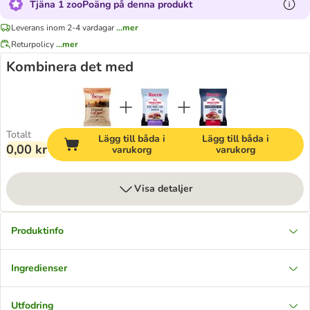
Tjäna 1 zooPoäng på denna produkt
Leverans inom 2-4 vardagar
...mer
Returpolicy
...mer
Kombinera det med
Totalt
Lägg till båda i
Lägg till båda i
0,00 kr
varukorg
varukorg
Visa detaljer
Produktinfo
Ingredienser
Utfodring