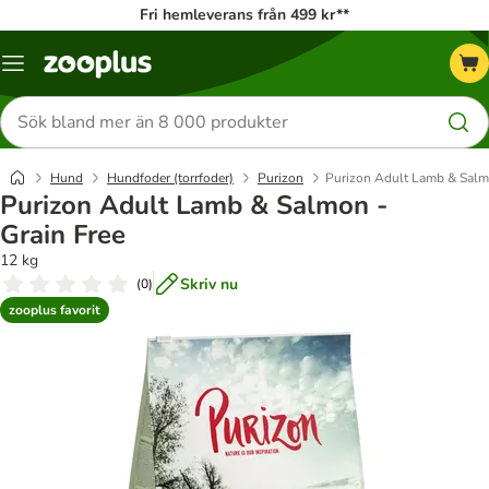
Fri hemleverans från 499 kr**
Katalogmeny
Sök
efter
produkter
Hund
Hundfoder (torrfoder)
Purizon
Purizon Adult Lamb & Salmo
Purizon Adult Lamb & Salmon -
Grain Free
12 kg
Skriv nu
(
0
)
zooplus favorit