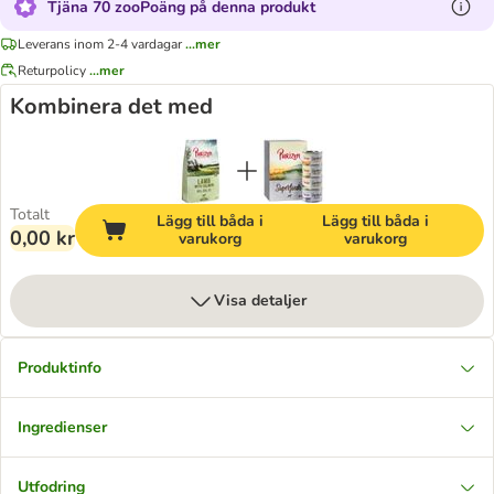
Tjäna 70 zooPoäng på denna produkt
Leverans inom 2-4 vardagar
...mer
Returpolicy
...mer
Kombinera det med
Totalt
Lägg till båda i
Lägg till båda i
0,00 kr
varukorg
varukorg
Visa detaljer
Produktinfo
Ingredienser
Utfodring