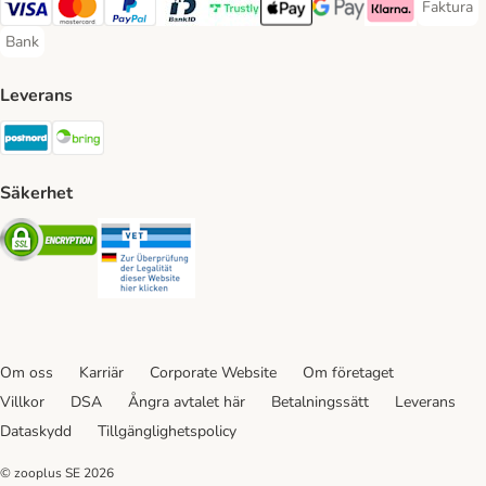
Faktura
Faktura 
Visa Payment Method
Mastercard Payment Method
PayPal Payment Method
BankID Payment Method
Trustly Payment Method
Apple Pay Payment Method
Googple Pay Payment M
Klarna Payment 
Bank
Bank Payment Method
Leverans
Postnord Shipping Method
Bring Shipping Method
Säkerhet
Security
Security
Om oss
Karriär
Corporate Website
Om företaget
Villkor
DSA
Ångra avtalet här
Betalningssätt
Leverans
Dataskydd
Tillgänglighetspolicy
© zooplus SE
2026