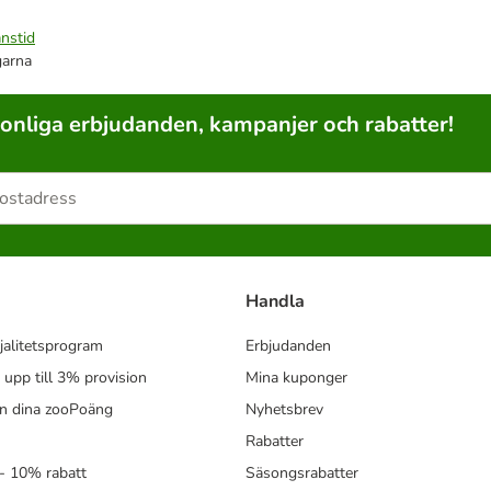
nstid
garna
sonliga erbjudanden, kampanjer och rabatter!
Handla
jalitetsprogram
Erbjudanden
- upp till 3% provision
Mina kuponger
in dina zooPoäng
Nyhetsbrev
Rabatter
- 10% rabatt
Säsongsrabatter