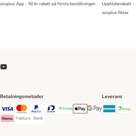
zooplus App - 50 kr rabatt på första beställningen
Uppfödarrabatt -
zooplus Relax
Betalningsmetoder
Leverans
Postnord 
Br
Visa Payment Method
Mastercard Payment Method
PayPal Payment Method
BankID Payment Method
Trustly Payment Method
Apple Pay Payment Method
Googple Pay Payment M
Faktura
Bank
Faktura Payment Method
Bank Payment Method
Klarna Payment Method