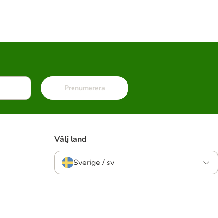
Prenumerera
Välj land
Sverige / sv