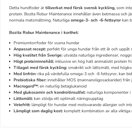
Detta hundfoder är
tillverkat med färsk svensk kyckling,
som inte 
protein. Bozita Robur Maintenance innehåller även betmassa och jä
normala matsmältning. Naturliga
omega-3- och -6-fettsyror
kan bi
Bozita Robur Maintenance i korthet:
Premiumtorrfoder för vuxna hundar
Anpassat recept:
perfekt för unga hundar från ett år och uppåt
Hög kvalitet från Sverige:
utvalda naturliga ingredienser, noggr
Högt proteininnehåll:
inklusive en hög halt animaliskt protein fr
Tillagat med färsk kyckling:
smakrikt och lättsmält, med högkval
Med linfrön:
rika på värdefulla omega-3 och -6 fettsyror, kan bi
Prebiotiska fiber:
innehåller MOS (mannanoligosackarider) från 
Macrogard™:
en naturlig betaglukanoid
Med glukosamin och kondroitinsulfat:
naturliga komponenter i
Lättsmält:
kan stödja ett optimalt näringsupptag
Vetefritt:
lämpligt för hundar med motsvarande allergier och int
Lämpligt som daglig kost:
komplett kombination av alla viktiga