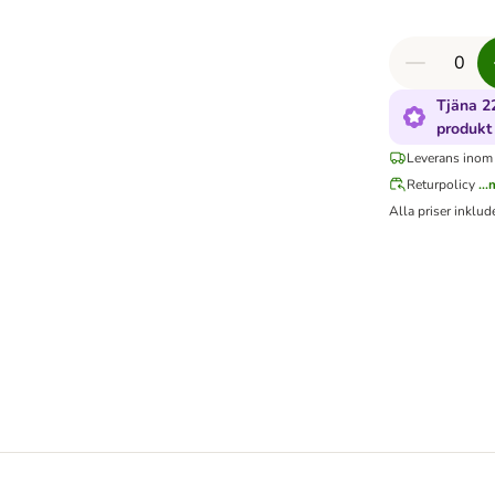
Tjäna 2
produkt
Leverans inom
Returpolicy
..
Alla priser inklu