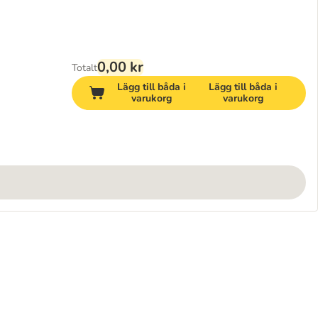
0,00 kr
Totalt
Lägg till båda i
Lägg till båda i
varukorg
varukorg