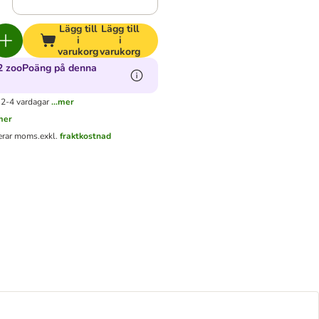
Lägg till
Lägg till
i
i
varukorg
varukorg
2 zooPoäng på denna
 2-4 vardagar
...mer
.mer
derar moms.
exkl.
fraktkostnad