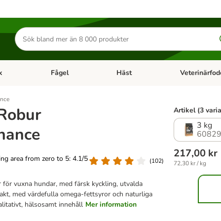
Sök
efter
produkter
k
Fågel
Häst
Veterinärfod
category menu: Smådjur
Open category menu: Fisk
Open category menu: Fågel
Open category 
ance
 Robur
Artikel (3 vari
3 kg
nance
60829
217,00 kr
ting area from zero to 5: 4.1/5
(
102
)
72,30 kr / kg
er för vuxna hundar, med färsk kyckling, utvalda
rakt, med värdefulla omega-fettsyror och naturliga
litativt, hälsosamt innehåll
Mer information