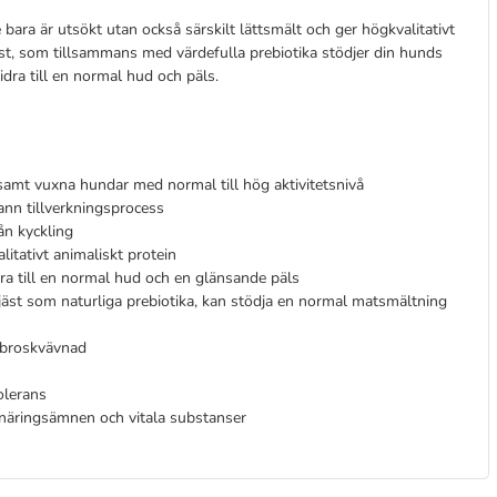
bara är utsökt utan också särskilt lättsmält och ger högkvalitativt
st, som tillsammans med värdefulla prebiotika stödjer din hunds
dra till en normal hud och päls.
 samt vuxna hundar med normal till hög aktivitetsnivå
ann tillverkningsprocess
ån kyckling
itativt animaliskt protein
dra till en normal hud och en glänsande päls
jäst som naturliga prebiotika, kan stödja en normal matsmältning
 broskvävnad
olerans
 näringsämnen och vitala substanser