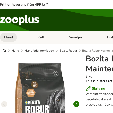
Fri hemleverans från 499 kr**
Hund
Katt
Smådjur
Fis
Open category menu: Hund
Open category menu: Katt
Open 
Hund
Hundfoder (torrfoder)
Bozita Robur
Bozita Robur Mainten
Bozita
Mainte
3 kg
This is a stars ra
Skriv nu
Vetefritt torrfod
vegetabiliska ext
prebiotika, högkva