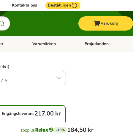
Kontakta oss
Beställ igen
Varukorg
er
Varumärken
Erbjudanden
menu: Häst
Open category menu: Veterinärfoder
Open category menu: Varum
anter)
7.6
217,00 kr
Engångsleverans
184,50 kr
-15%