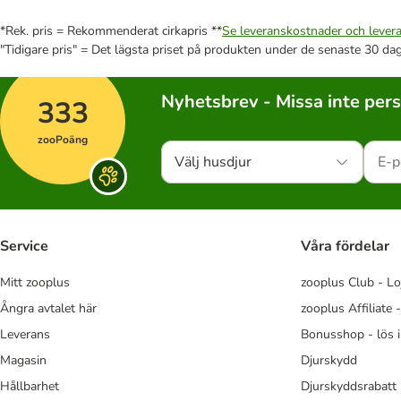
*Rek. pris = Rekommenderat cirkapris **
Se leveranskostnader och levera
"Tidigare pris" = Det lägsta priset på produkten under de senaste 30 da
Nyhetsbrev - Missa inte per
333
zooPoäng
Välj husdjur
Service
Våra fördelar
Mitt zooplus
zooplus Club - Lo
Ångra avtalet här
zooplus Affiliate 
Leverans
Bonusshop - lös 
Magasin
Djurskydd
Hållbarhet
Djurskyddsrabatt 