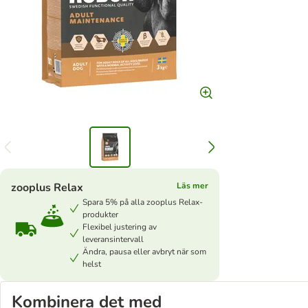
zooplus Relax
Läs mer
Spara 5% på alla zooplus Relax-
produkter
Flexibel justering av
leveransintervall
Ändra, pausa eller avbryt när som
helst
Kombinera det med