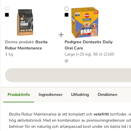
Bozita Robur Maintenance
Pedigree Dentastix Daily Oral Care
Denna produkt
:
Bozita
Pedigree Dentastix Daily
Robur Maintenance
Oral Care
3 kg
Large (>25 kg), 56 st (2160
g)
Produktinfo
Ingredienser
Utfodring
Omdömen
Bozita Robur Maintenance är ett komplett och
vetefritt
torrfoder, v
hög aktivitetsnivå. Med en kombination av premiumingredienser och
behöver för en naturlig och artanpassad kost under sin bästa tid i li