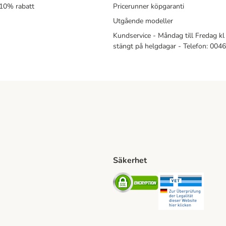
 10% rabatt
Pricerunner köpgaranti
Utgående modeller
Kundservice - Måndag till Fredag kl 
stängt på helgdagar - Telefon: 00
Säkerhet
Shipping Method
ing Shipping Method
Security
Securit
ethod