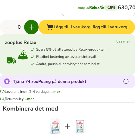
630,70
-15%
Lägg till i varukorg
Lägg till i varukorg
Läs mer
zooplus Relax
Spara 5% på alla zooplus Relax-produkter
Flexibel justering av leveransintervall
Ändra, pausa eller avbryt när som helst
Tjäna 74 zooPoäng på denna produkt
Leverans inom 2-4 vardagar
...mer
Returpolicy
...mer
Kombinera det med