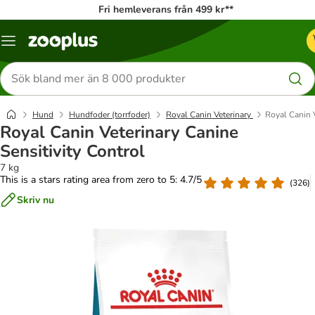
Fri hemleverans från 499 kr**
Katalogmeny
Sök
efter
produkter
Hund
Hundfoder (torrfoder)
Royal Canin Veterinary
Royal Canin V
Royal Canin Veterinary Canine
Sensitivity Control
7 kg
This is a stars rating area from zero to 5: 4.7/5
(
326
)
Skriv nu