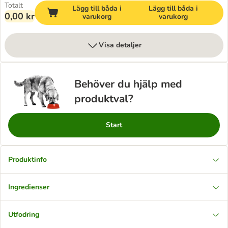
Totalt
Lägg till båda i
Lägg till båda i
0,00 kr
varukorg
varukorg
Visa detaljer
Behöver du hjälp med
produktval?
Start
Produktinfo
Ingredienser
Utfodring