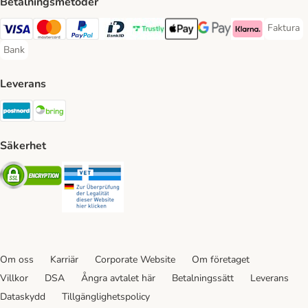
Betalningsmetoder
Faktura
Faktura 
Visa Payment Method
Mastercard Payment Method
PayPal Payment Method
BankID Payment Method
Trustly Payment Method
Apple Pay Payment Method
Googple Pay Payment M
Klarna Payment 
Bank
Bank Payment Method
Leverans
Postnord Shipping Method
Bring Shipping Method
Säkerhet
Security
Security
Om oss
Karriär
Corporate Website
Om företaget
Villkor
DSA
Ångra avtalet här
Betalningssätt
Leverans
Dataskydd
Tillgänglighetspolicy