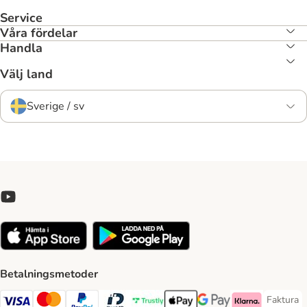
Service
Våra fördelar
Handla
Välj land
Sverige / sv
Betalningsmetoder
Faktura
Faktura 