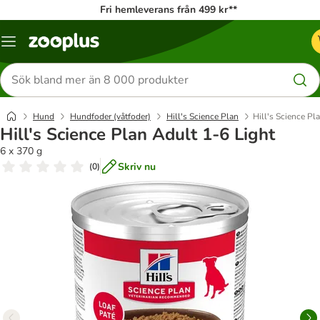
Fri hemleverans från 499 kr**
Katalogmeny
Sök
efter
produkter
Hund
Hundfoder (våtfoder)
Hill's Science Plan
Hill's Science Pl
Hill's Science Plan Adult 1-6 Light
6 x 370 g
Skriv nu
(
0
)