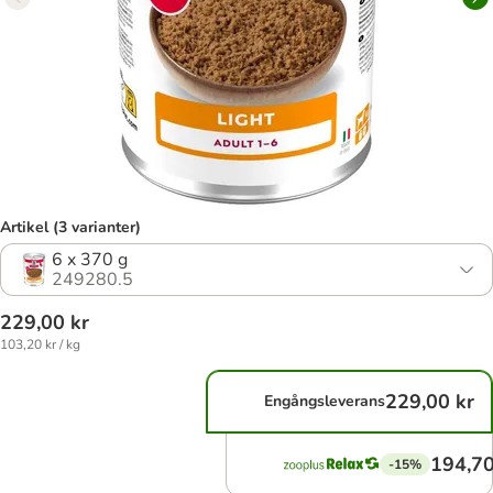
Artikel (3 varianter)
6 x 370 g
249280.5
229,00 kr
103,20 kr / kg
229,00 kr
Engångsleverans
194,70
-15%