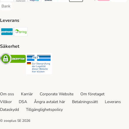
Visa Payment Method
Mastercard Payment Method
PayPal Payment Method
BankID Payment Method
Trustly Payment Method
Apple Pay Payment Method
Googple Pay Payment M
Klarna Payment 
Bank
Bank Payment Method
Leverans
Postnord Shipping Method
Bring Shipping Method
Säkerhet
Security
Security
Om oss
Karriär
Corporate Website
Om företaget
Villkor
DSA
Ångra avtalet här
Betalningssätt
Leverans
Dataskydd
Tillgänglighetspolicy
© zooplus SE
2026