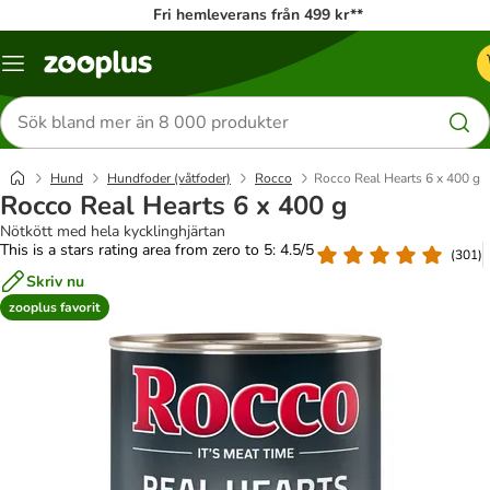
Fri hemleverans från 499 kr**
Katalogmeny
Sök
efter
produkter
Hund
Hundfoder (våtfoder)
Rocco
Rocco Real Hearts 6 x 400 g
Rocco Real Hearts 6 x 400 g
Nötkött med hela kycklinghjärtan
This is a stars rating area from zero to 5: 4.5/5
(
301
)
Skriv nu
zooplus favorit