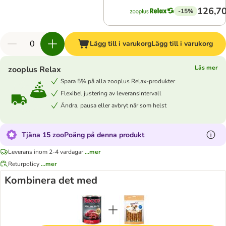
126,70
-15%
Lägg till i varukorg
Lägg till i varukorg
Läs mer
zooplus Relax
Spara 5% på alla zooplus Relax-produkter
Flexibel justering av leveransintervall
Ändra, pausa eller avbryt när som helst
Tjäna 15 zooPoäng på denna produkt
Leverans inom 2-4 vardagar
...mer
Returpolicy
...mer
Kombinera det med