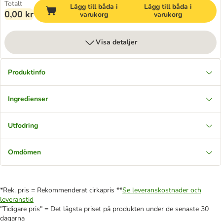
Totalt
Lägg till båda i
Lägg till båda i
0,00 kr
varukorg
varukorg
Visa detaljer
Produktinfo
Ingredienser
Utfodring
Omdömen
*Rek. pris = Rekommenderat cirkapris **
Se leveranskostnader och
leveranstid
"Tidigare pris" = Det lägsta priset på produkten under de senaste 30
dagarna