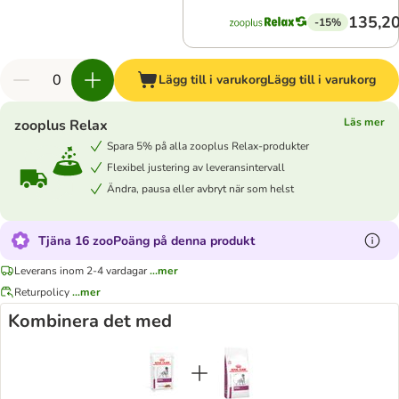
135,20
-15%
Lägg till i varukorg
Lägg till i varukorg
Läs mer
zooplus Relax
Spara 5% på alla zooplus Relax-produkter
Flexibel justering av leveransintervall
Ändra, pausa eller avbryt när som helst
Tjäna 16 zooPoäng på denna produkt
Leverans inom 2-4 vardagar
...mer
Returpolicy
...mer
Kombinera det med