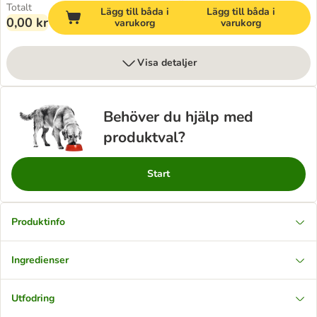
Totalt
Lägg till båda i
Lägg till båda i
0,00 kr
varukorg
varukorg
Visa detaljer
Behöver du hjälp med
produktval?
Start
Produktinfo
Ingredienser
Utfodring