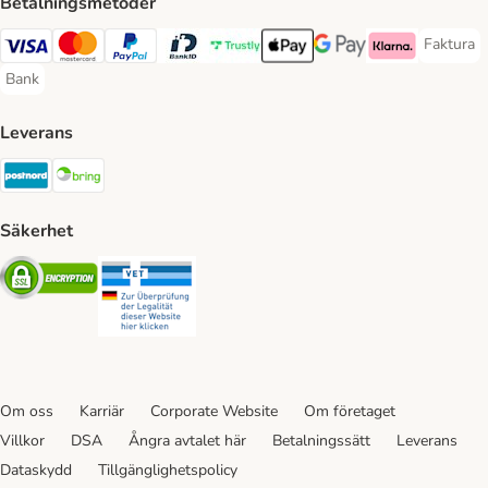
Betalningsmetoder
Faktura
Faktura 
Visa Payment Method
Mastercard Payment Method
PayPal Payment Method
BankID Payment Method
Trustly Payment Method
Apple Pay Payment Method
Googple Pay Payment M
Klarna Payment 
Bank
Bank Payment Method
Leverans
Postnord Shipping Method
Bring Shipping Method
Säkerhet
Security
Security
Om oss
Karriär
Corporate Website
Om företaget
Villkor
DSA
Ångra avtalet här
Betalningssätt
Leverans
Dataskydd
Tillgänglighetspolicy