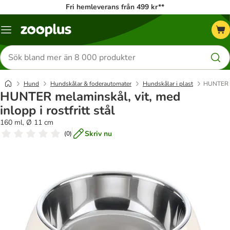
Fri hemleverans från 499 kr**
Katalogmeny
Sök
efter
produkter
Hund
Hundskålar & foderautomater
Hundskålar i plast
HUNTER me
HUNTER melaminskål, vit, med
inlopp i rostfritt stål
160 ml, Ø 11 cm
Skriv nu
(
0
)