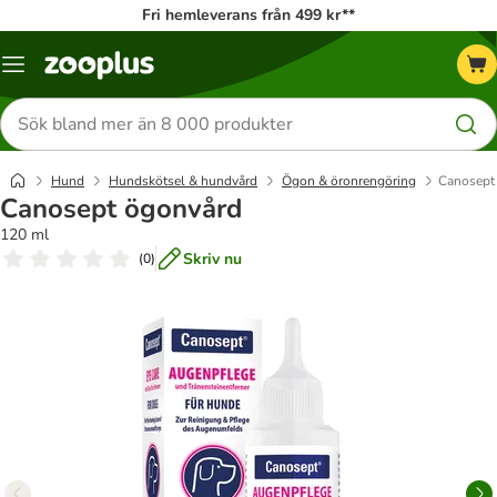
Fri hemleverans från 499 kr**
Katalogmeny
Sök
efter
produkter
Hund
Hundskötsel & hundvård
Ögon & öronrengöring
Canosept
Canosept ögonvård
120 ml
Skriv nu
(
0
)