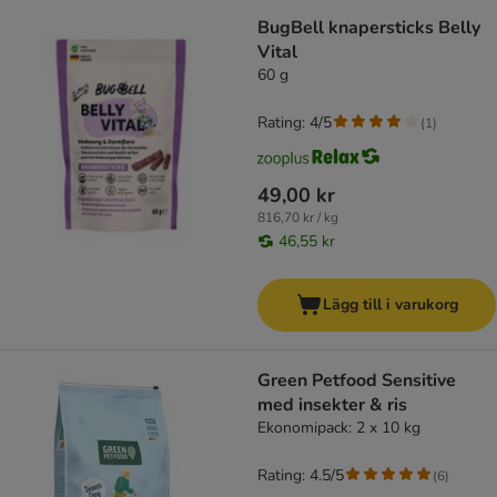
BugBell knapersticks Belly
Vital
60 g
Rating: 4/5
(
1
)
49,00 kr
816,70 kr / kg
46,55 kr
Lägg till i varukorg
Green Petfood Sensitive
med insekter & ris
Ekonomipack: 2 x 10 kg
Rating: 4.5/5
(
6
)