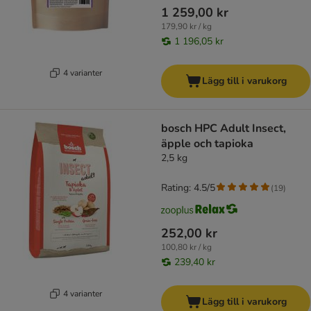
1 259,00 kr
179,90 kr / kg
1 196,05 kr
4 varianter
Lägg till i varukorg
bosch HPC Adult Insect,
äpple och tapioka
2,5 kg
Rating: 4.5/5
(
19
)
252,00 kr
100,80 kr / kg
239,40 kr
4 varianter
Lägg till i varukorg