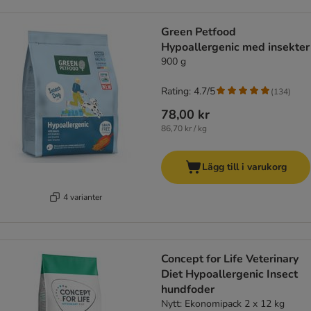
Green Petfood
Hypoallergenic med insekter
900 g
Rating: 4.7/5
(
134
)
78,00 kr
86,70 kr / kg
Lägg till i varukorg
4 varianter
Concept for Life Veterinary
Diet Hypoallergenic Insect
hundfoder
Nytt: Ekonomipack 2 x 12 kg