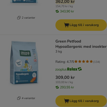
362,00 kr
154,70 kr / kg
343,90 kr
2 varianter
Lägg till i varukorg
Green Petfood
Hypoallergenic med insekter
3 kg
Rating: 4.7/5
(
134
)
309,00 kr
103,00 kr / kg
293,55 kr
4 varianter
Lägg till i varukorg