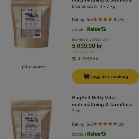
matsmältning & tarmflora
Ekonomipack: 4 x 7 kg
Rating: 5/5
(
29
)
Individuellt
5 036,00 kr
5 009,00 kr
178,90 kr / kg
4 758,55 kr
4 varianter
Lägg till i varukorg
BugBell Belly Vital
matsmältning & tarmflora
7 kg
Rating: 5/5
(
29
)