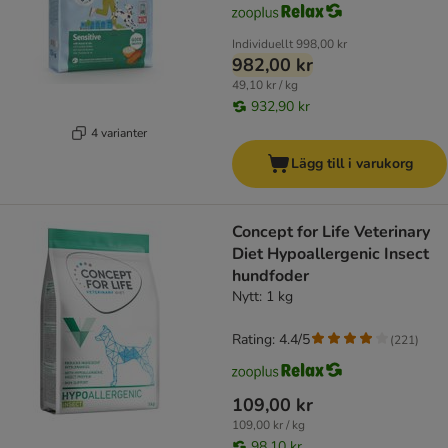
Individuellt
998,00 kr
982,00 kr
49,10 kr / kg
932,90 kr
4 varianter
Lägg till i varukorg
Concept for Life Veterinary
Diet Hypoallergenic Insect
hundfoder
Nytt: 1 kg
Rating: 4.4/5
(
221
)
109,00 kr
109,00 kr / kg
98,10 kr