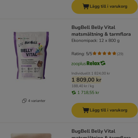
Lägg till i varukorg
BugBell Belly Vital
matsmältning & tarmflora
Ekonomipack: 12 x 800 g
Rating: 5/5
(
29
)
Individuellt
1 824,00 kr
1 809,00 kr
188,40 kr / kg
1 718,55 kr
4 varianter
Lägg till i varukorg
BugBell Belly Vital