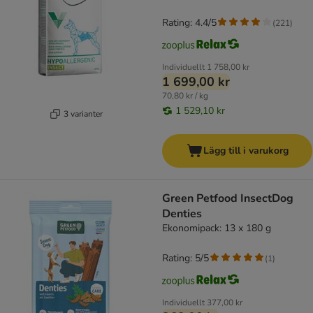
Rating: 4.4/5
(
221
)
Individuellt
1 758,00 kr
1 699,00 kr
70,80 kr / kg
1 529,10 kr
3 varianter
Lägg till i varukorg
Green Petfood InsectDog
Denties
Ekonomipack: 13 x 180 g
Rating: 5/5
(
1
)
Individuellt
377,00 kr