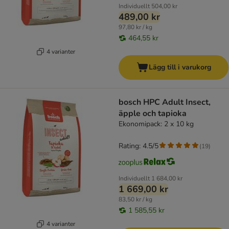
Individuellt
504,00 kr
489,00 kr
97,80 kr / kg
464,55 kr
4 varianter
Lägg till i varukorg
bosch HPC Adult Insect,
äpple och tapioka
Ekonomipack: 2 x 10 kg
Rating: 4.5/5
(
19
)
Individuellt
1 684,00 kr
1 669,00 kr
83,50 kr / kg
1 585,55 kr
4 varianter