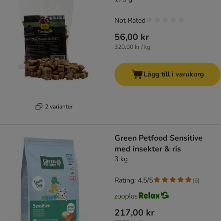
Not Rated
56,00 kr
320,00 kr / kg
Lägg till i varukorg
2 varianter
Green Petfood Sensitive
med insekter & ris
3 kg
Rating: 4.5/5
(
6
)
217,00 kr