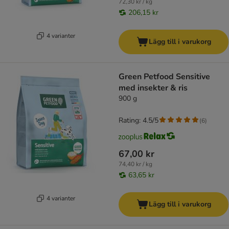
72,30 kr / kg
206,15 kr
4 varianter
Lägg till i varukorg
Green Petfood Sensitive
med insekter & ris
900 g
Rating: 4.5/5
(
6
)
67,00 kr
74,40 kr / kg
63,65 kr
4 varianter
Lägg till i varukorg