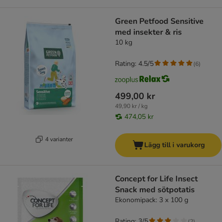
Green Petfood Sensitive
med insekter & ris
10 kg
Rating: 4.5/5
(
6
)
499,00 kr
49,90 kr / kg
474,05 kr
4 varianter
Lägg till i varukorg
Concept for Life Insect
Snack med sötpotatis
Ekonomipack: 3 x 100 g
Rating: 3/5
(
2
)