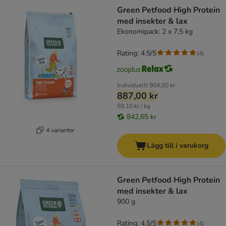
Green Petfood High Protein
med insekter & lax
Ekonomipack: 2 x 7,5 kg
Rating: 4.5/5
(
4
)
Individuellt
904,00 kr
887,00 kr
59,10 kr / kg
842,65 kr
4 varianter
Lägg till i varukorg
Green Petfood High Protein
med insekter & lax
900 g
Rating: 4.5/5
(
4
)