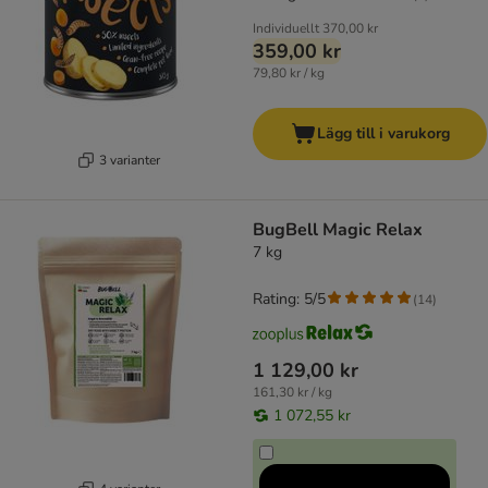
Individuellt
370,00 kr
359,00 kr
79,80 kr / kg
Lägg till i varukorg
3 varianter
BugBell Magic Relax
7 kg
Rating: 5/5
(
14
)
1 129,00 kr
161,30 kr / kg
1 072,55 kr