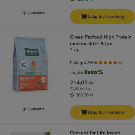
4 varianter
Lägg till i varukorg
Green Petfood High Protein
med insekter & lax
3 kg
Rating: 4.5/5
(
4
)
214,00 kr
71,30 kr / kg
203,30 kr
4 varianter
Lägg till i varukorg
Concept for Life Insect