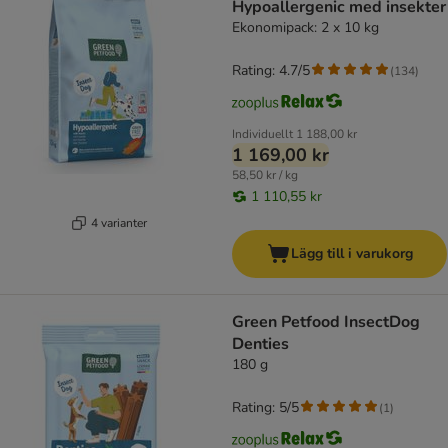
Hypoallergenic med insekter
Ekonomipack: 2 x 10 kg
Rating: 4.7/5
(
134
)
Individuellt
1 188,00 kr
1 169,00 kr
58,50 kr / kg
1 110,55 kr
4 varianter
Lägg till i varukorg
Green Petfood InsectDog
Denties
180 g
Rating: 5/5
(
1
)