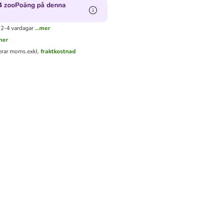
4 zooPoäng på denna
 2-4 vardagar
...mer
.mer
derar moms.
exkl.
fraktkostnad