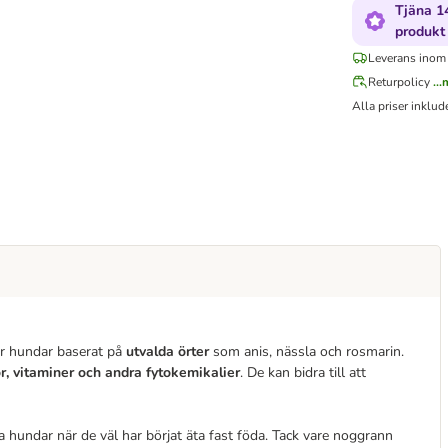
Tjäna 1
produkt
Leverans inom
Returpolicy
..
Alla priser inklu
ör hundar baserat på
utvalda örter
som anis, nässla och rosmarin.
r, vitaminer och andra fytokemikalier
. De kan bidra till att
la hundar när de väl har börjat äta fast föda. Tack vare noggrann