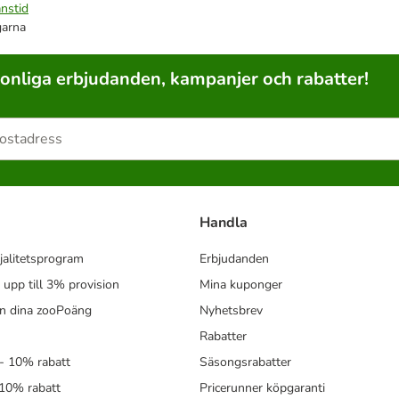
nstid
garna
sonliga erbjudanden, kampanjer och rabatter!
Handla
jalitetsprogram
Erbjudanden
- upp till 3% provision
Mina kuponger
in dina zooPoäng
Nyhetsbrev
Rabatter
- 10% rabatt
Säsongsrabatter
 10% rabatt
Pricerunner köpgaranti