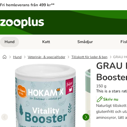
Fri hemleverans från 499 kr**
Hund
Katt
Smådjur
Fis
Open category menu: Hund
Open category menu: Katt
Open 
Hund
Veterinär- & specialfoder
Tillskott för leder & ben
GRAU HOK
GRAU H
Booste
150 g
This is a stars ra
Skriv nu
Naturligt tillskot
glutenfritt och ut
aminosyror, lätt 