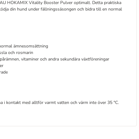
RAU HOKAMIX Vitality Booster Pulver optimalt. Detta praktiska
 stödja din hund under fällningssäsongen och bidra till en normal
n normal ämnesomsättning
ssla och rosmarin
, spårämnen, vitaminer och andra sekundära växtföreningar
er
rade
 kontakt med alltför varmt vatten och värm inte över 35 °C.