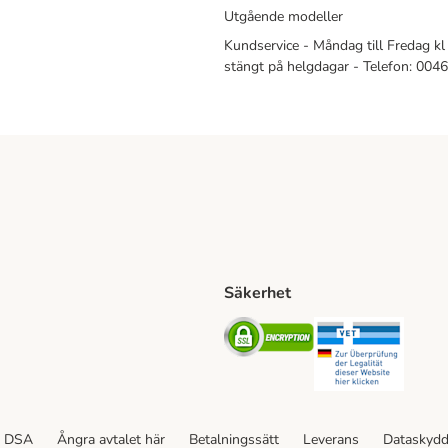
Utgående modeller
Kundservice - Måndag till Fredag kl 
stängt på helgdagar - Telefon: 00
Säkerhet
Shipping Method
ing Shipping Method
Security
Securit
ethod
DSA
Ångra avtalet här
Betalningssätt
Leverans
Dataskyd