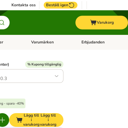
Kontakta oss
Beställ igen
Varukorg
er
Varumärken
Erbjudanden
menu: Häst
Open category menu: Veterinärfoder
Open category menu: Varum
anter)
% Kupong tillgänglig
0.3
ong - spara -40%
Lägg till
Lägg till
i
i
varukorg
varukorg