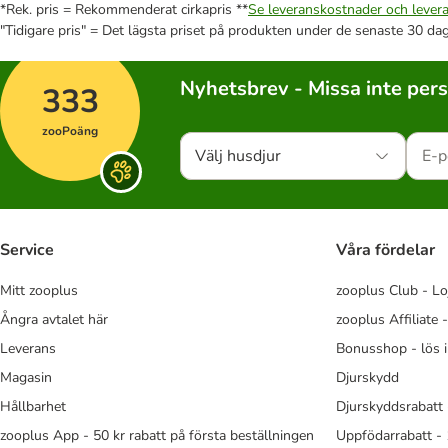
*Rek. pris = Rekommenderat cirkapris **
Se leveranskostnader och levera
"Tidigare pris" = Det lägsta priset på produkten under de senaste 30 da
Nyhetsbrev - Missa inte per
333
zooPoäng
Välj husdjur
Service
Våra fördelar
Mitt zooplus
zooplus Club - Lo
Ångra avtalet här
zooplus Affiliate 
Leverans
Bonusshop - lös 
Magasin
Djurskydd
Hållbarhet
Djurskyddsrabatt 
zooplus App - 50 kr rabatt på första beställningen
Uppfödarrabatt -