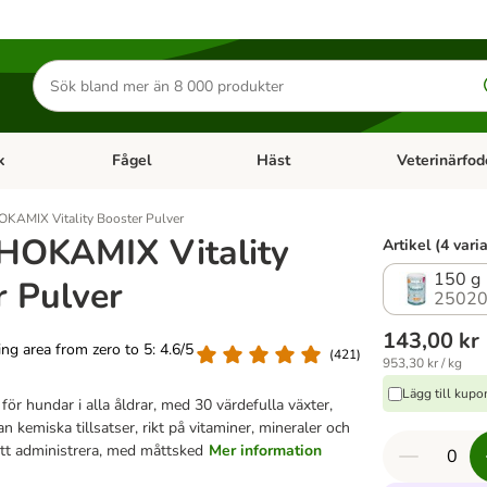
Sök
efter
produkter
k
Fågel
Häst
Veterinärfod
category menu: Smådjur
Open category menu: Fisk
Open category menu: Fågel
Open category 
AMIX Vitality Booster Pulver
OKAMIX Vitality
Artikel (4 vari
150 g
r Pulver
25020
143,00 kr
ting area from zero to 5: 4.6/5
(
421
)
953,30 kr / kg
Lägg till kup
t för hundar i alla åldrar, med 30 värdefulla växter,
an kemiska tillsatser, rikt på vitaminer, mineraler och
att administrera, med måttsked
Mer information