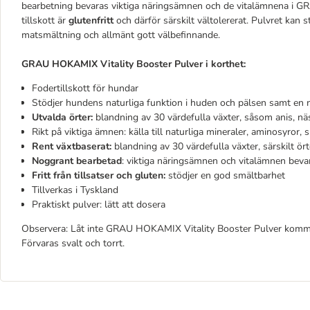
bearbetning bevaras viktiga näringsämnen och de vitalämnena i G
tillskott är
glutenfritt
och därför särskilt vältolererat. Pulvret kan
matsmältning och allmänt gott välbefinnande.
GRAU HOKAMIX Vitality Booster Pulver i korthet:
Fodertillskott för hundar
Stödjer hundens naturliga funktion i huden och pälsen samt e
Utvalda örter:
blandning av 30 värdefulla växter, såsom anis, nä
Rikt på viktiga ämnen: källa till naturliga mineraler, aminosyror
Rent växtbaserat:
blandning av 30 värdefulla växter, särskilt ört
Noggrant bearbetad
: viktiga näringsämnen och vitalämnen beva
Fritt från tillsatser och gluten:
stödjer en god smältbarhet
Tillverkas i Tyskland
Praktiskt pulver: lätt att dosera
Observera: Låt inte GRAU HOKAMIX Vitality Booster Pulver komma i
Förvaras svalt och torrt.