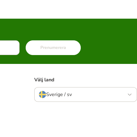
Prenumerera
Välj land
Sverige / sv