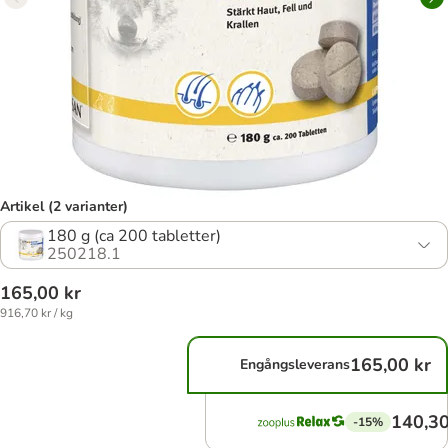
Artikel (2 varianter)
180 g (ca 200 tabletter)
250218.1
165,00 kr
916,70 kr / kg
165,00 kr
Engångsleverans
140,30
-15%