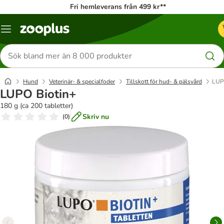
Fri hemleverans från 499 kr**
Katalogmeny
Sök
efter
produkter
Hund
Veterinär- & specialfoder
Tillskott för hud- & pälsvård
LUP
LUPO Biotin+
180 g (ca 200 tabletter)
Skriv nu
(
0
)