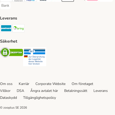
Visa Payment Method
Mastercard Payment Method
PayPal Payment Method
BankID Payment Method
Trustly Payment Method
Apple Pay Payment Method
Googple Pay Payment M
Klarna Payment 
Bank
Bank Payment Method
Leverans
Postnord Shipping Method
Bring Shipping Method
Säkerhet
Security
Security
Om oss
Karriär
Corporate Website
Om företaget
Villkor
DSA
Ångra avtalet här
Betalningssätt
Leverans
Dataskydd
Tillgänglighetspolicy
© zooplus SE
2026