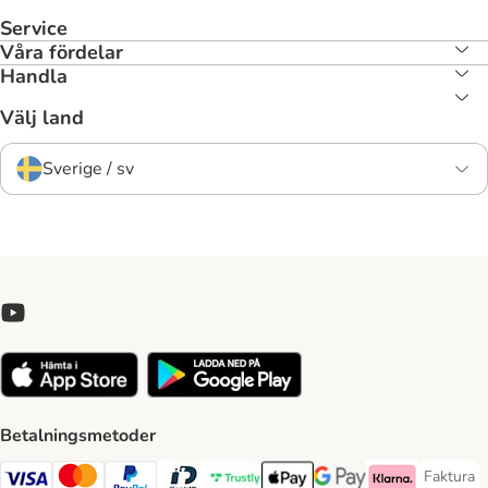
Service
Våra fördelar
Handla
Välj land
Sverige / sv
Betalningsmetoder
Faktura
Faktura 