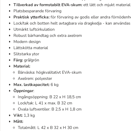
Tillverkad av formstabilt EVA-skum:
ett lätt och mjukt material
Platsbesparande förvaring
Praktisk ytterficka:
för förvaring av godis eller andra förnödenh
Lock/tak och botten helt avtagbara via dragkedja - kan använda
Utmärkt luftcirkulation
Robust bärhandtag och extra axelrem
Modern design
Lättskötta material
Slitstarka ytor
Färg:
grå/grön
Material:
Bärväska: högkvalitativt EVA-skum
Axelrem: polyester
Max. lastkapacitet:
6 kg
Öppningar
:
Ingångsöppning: B 22 x H 18,5 cm
Lock/tak: L 41 x max. B 32 cm
Ovala luftventiler: B 2,5 x H 1,8 cm
Vikt:
1,3 kg
Mått:
Totalmått: L 42 x B 32 x H 30 cm