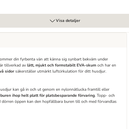
Visa detaljer
 kommer din fyrbenta vän att känna sig synbart bekväm under
r tillverkad av
lätt, mjukt och formstabilt EVA-skum
och har en
vå sidor
säkerställer utmärkt luftcirkulation för ditt husdjur.
husdjur kan gå in och ut genom en nylonnätlucka framtill eller
s buren ihop helt platt för platsbesparande
förvaring
. Topp- och
dörren öppen kan den hopfällbara buren till och med förvandlas