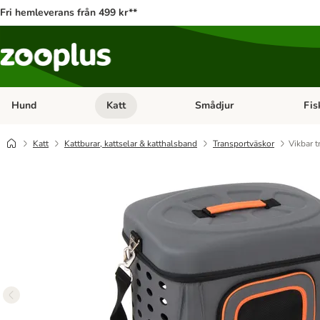
Fri hemleverans från 499 kr**
Hund
Katt
Smådjur
Fis
Open category menu: Hund
Open category menu: Katt
Open 
Katt
Kattburar, kattselar & katthalsband
Transportväskor
Vikbar 