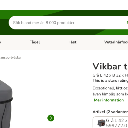
Sök
efter
produkter
k
Fågel
Häst
Veterinärfod
category menu: Smådjur
Open category menu: Fisk
Open category menu: Fågel
Open category 
transportväska
Vikbar 
Grå L 42 x B 32 x 
This is a stars ratin
Exceptionell,
lätt o
även lämplig som k
Mer information
Artikel (2 varianter
Grå L 42 x
599772.0