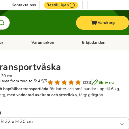
Kontakta oss
Beställ igen
Varukorg
er
Varumärken
Erbjudanden
menu: Häst
Open category menu: Veterinärfoder
Open category menu: Varum
transportväska
H 30 cm
g area from zero to 5: 4.5/5
Skriv nu
(
231
)
ch hopfällbar transportlåda
för katter och små hundar upp till 6 kg,
org,
med vadderad axelrem och ytterficka
, färg: grå/grön
)
 B 32 x H 30 cm