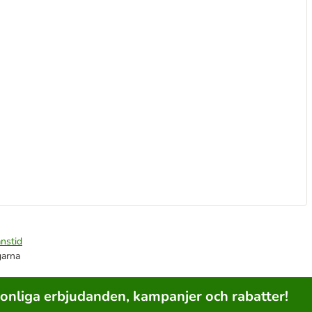
nstid
garna
sonliga erbjudanden, kampanjer och rabatter!