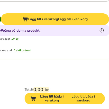
Lägg till i varukorg
Lägg till i varukorg
oPoäng på denna produkt
vardagar
...mer
 moms.
exkl.
fraktkostnad
0,00 kr
Totalt
Lägg till båda i
Lägg till båda i
varukorg
varukorg