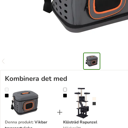
Kombinera det med
Vikbar transportväska
Klösträd Rapunzel
Denna produkt
:
Vikbar
Klösträd Rapunzel