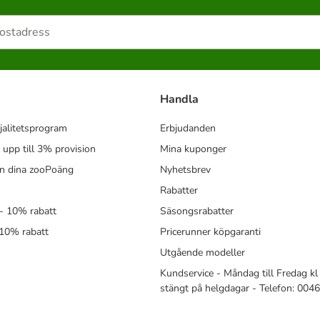
Handla
jalitetsprogram
Erbjudanden
- upp till 3% provision
Mina kuponger
in dina zooPoäng
Nyhetsbrev
Rabatter
- 10% rabatt
Säsongsrabatter
 10% rabatt
Pricerunner köpgaranti
Utgående modeller
Kundservice - Måndag till Fredag kl 
stängt på helgdagar - Telefon: 00