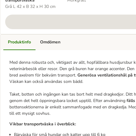
transportväska
Mörkgrått
Grå L 42 x B 32 x H 30 cm
Produktinfo
Omdömen
Med denna robusta och, viktigast av allt, hopfällbara husdjursbur
veterinärbesök eller resor. Den grå buren har orange accenter. Den ä
bred axelrem för bekväm transport.
Generösa ventilationshål på t
Väskan kan också användas som bädd.
Taket, botten och ingången kan tas bort helt med dragkedjor. Ditt 
genom det helt öppningsbara locket upptill. Efter användning
fäll
bottensektionerna är enkelt sammanfogade med en dragkedja. Med 
till ett mysigt sovhus.
Vikbar transportväska i överblick:
Bärväska för små hundar och katter upp till 6 kg