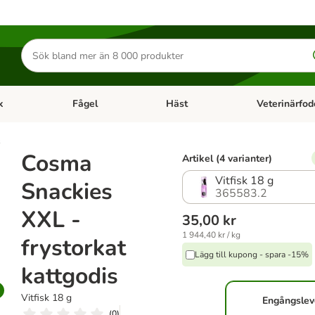
Sök
efter
produkter
k
Fågel
Häst
Veterinärfod
category menu: Smådjur
Open category menu: Fisk
Open category menu: Fågel
Open category 
s
Cosma
Artikel (4 varianter)
Vitfisk 18 g
Snackies
365583.2
XXL -
35,00 kr
1 944,40 kr / kg
frystorkat
Lägg till kupong - spara -15%
kattgodis
Vitfisk 18 g
Engångslev
(
0
)