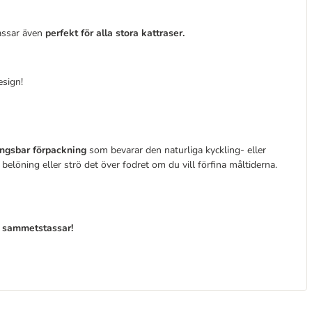
assar även
perfekt för alla stora kattraser.
esign!
ingsbar förpackning
som bevarar den naturliga kyckling- eller
löning eller strö det över fodret om du vill förfina måltiderna.
la sammetstassar!