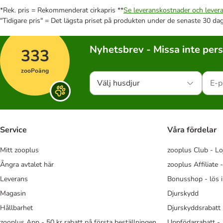
*Rek. pris = Rekommenderat cirkapris **
Se leveranskostnader och levera
"Tidigare pris" = Det lägsta priset på produkten under de senaste 30 da
Nyhetsbrev - Missa inte per
333
zooPoäng
Välj husdjur
Service
Våra fördelar
Mitt zooplus
zooplus Club - Lo
Ångra avtalet här
zooplus Affiliate 
Leverans
Bonusshop - lös 
Magasin
Djurskydd
Hållbarhet
Djurskyddsrabatt 
zooplus App - 50 kr rabatt på första beställningen
Uppfödarrabatt -