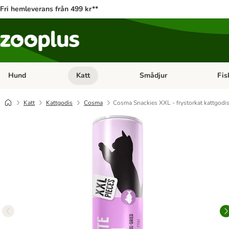
Fri hemleverans från 499 kr**
Hund
Katt
Smådjur
Fis
Open category menu: Hund
Open category menu: Katt
Open 
Katt
Kattgodis
Cosma
Cosma Snackies XXL - frystorkat kattgodi