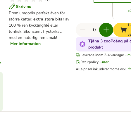
Skriv nu
Premiumgodis perfekt även för
större katter:
extra stora bitar
av
L
100 % ren kycklingfilé eller
tonfisk. Skonsamt frystorkat,
v
med en naturlig, ren smak!
Tjäna 3 zooPoäng på 
Mer information
produkt
Leverans inom 2-4 vardagar
...
Returpolicy
...mer
Alla priser inkluderar moms.
exkl.
f