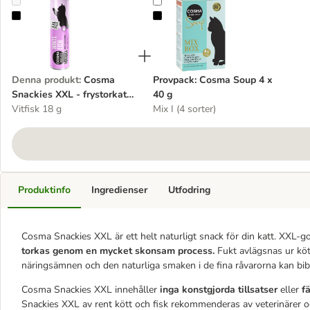
Cosma Snackies XXL - frystorkat kattgodis
Provpack: Cosma Soup 4 x 40 g
Denna produkt
:
Cosma
Provpack: Cosma Soup 4 x
Snackies XXL - frystorkat
40 g
kattgodis
Vitfisk 18 g
Mix I (4 sorter)
Produktinfo
Ingredienser
Utfodring
Cosma Snackies XXL är ett helt naturligt snack för din katt. XXL-g
torkas genom en mycket skonsam process.
Fukt avlägsnas ur kött
näringsämnen och den naturliga smaken i de fina råvarorna kan bib
Cosma Snackies XXL innehåller
inga konstgjorda tillsatser
eller
f
Snackies XXL av rent kött och fisk rekommenderas av veterinärer 