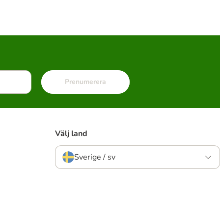
Prenumerera
Välj land
Sverige / sv