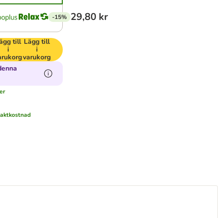
29,80 kr
-15%
ägg till
Lägg till
i
i
arukorg
varukorg
denna
mer
raktkostnad