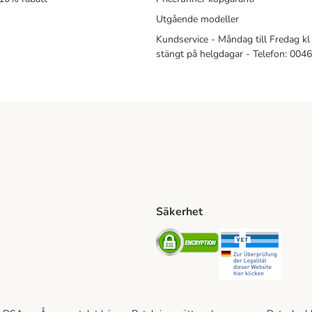
Utgående modeller
Kundservice - Måndag till Fredag kl 
stängt på helgdagar - Telefon: 00
Säkerhet
Shipping Method
ing Shipping Method
Security
Securit
ethod