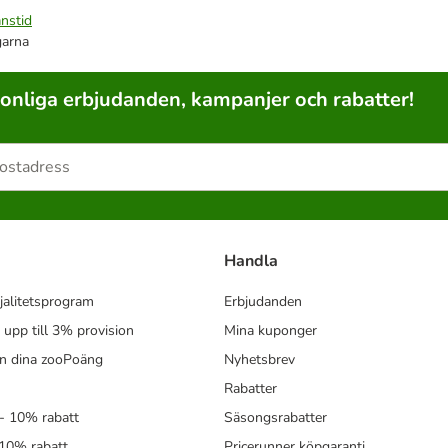
nstid
garna
sonliga erbjudanden, kampanjer och rabatter!
Handla
jalitetsprogram
Erbjudanden
- upp till 3% provision
Mina kuponger
in dina zooPoäng
Nyhetsbrev
Rabatter
- 10% rabatt
Säsongsrabatter
 10% rabatt
Pricerunner köpgaranti