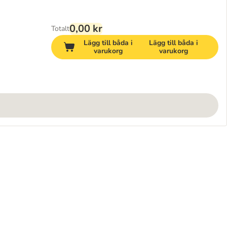
0,00 kr
Totalt
Lägg till båda i
Lägg till båda i
varukorg
varukorg