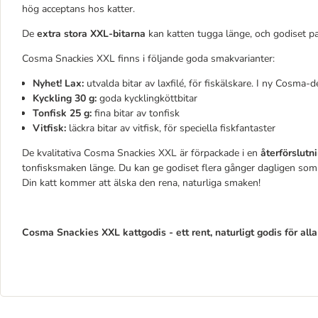
hög acceptans hos katter.
De
extra stora XXL-bitarna
kan katten tugga länge, och godiset p
Cosma Snackies XXL finns i följande goda smakvarianter:
Nyhet! Lax:
utvalda bitar av laxfilé, för fiskälskare. I ny Cosma-d
Kyckling 30 g:
goda kycklingköttbitar
Tonfisk 25 g:
fina bitar av tonfisk
Vitfisk:
läckra bitar av vitfisk, för speciella fiskfantaster
De kvalitativa Cosma Snackies XXL är förpackade i en
återförslutn
tonfisksmaken länge. Du kan ge godiset flera gånger dagligen som be
Din katt kommer att älska den rena, naturliga smaken!
Cosma Snackies XXL kattgodis - ett rent, naturligt godis för al