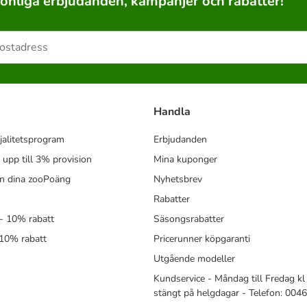
sonliga erbjudanden, kampanjer och rabatter!
Handla
jalitetsprogram
Erbjudanden
- upp till 3% provision
Mina kuponger
in dina zooPoäng
Nyhetsbrev
Rabatter
- 10% rabatt
Säsongsrabatter
 10% rabatt
Pricerunner köpgaranti
Utgående modeller
Kundservice - Måndag till Fredag kl 
stängt på helgdagar - Telefon: 00