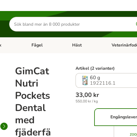
Sök
efter
produkter
k
Fågel
Häst
Veterinärfod
category menu: Smådjur
Open category menu: Fisk
Open category menu: Fågel
Open category 
GimCat
Artikel (2 varianter)
60 g
Nutri
1922116.1
Pockets
33,00 kr
550,00 kr / kg
Dental
med
Engångsleve
fjäderfä