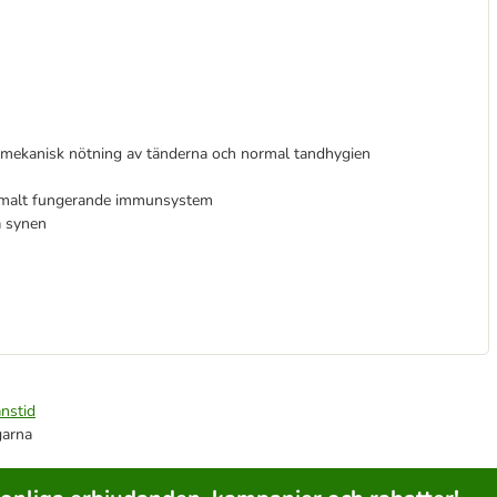
ja mekanisk nötning av tänderna och normal tandhygien
normalt fungerande immunsystem
a synen
nstid
garna