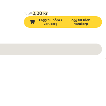
0,00 kr
Totalt
Lägg till båda i
Lägg till båda i
varukorg
varukorg