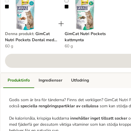
GimCat Nutri Pockets Dental med fjäderfä
GimCat Nutri Pockets kattmynta
Denna produkt
:
GimCat
GimCat Nutri Pockets
Nutri Pockets Dental med
kattmynta
fjäderfä
60 g
60 g
Produktinfo
Ingredienser
Utfodring
Godis som är bra för tänderna? Finns det verkligen? GimCat Nutri P
också
speciella rengöringspartiklar av cellulosa
som kan stödja d
De kalorisnåla, krispiga kuddarna
innehåller inget
tillsatt socker
oc
med fjäderfä ger dessutom viktiga vitaminer som kan stödja krop
behöver för en naturlig syn.