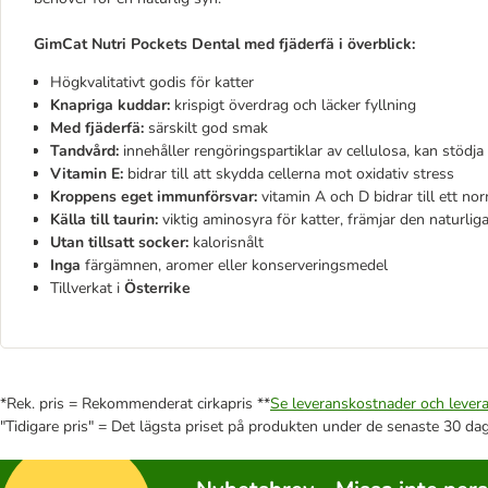
GimCat Nutri Pockets Dental med fjäderfä i överblick:
Högkvalitativt godis för katter
Knapriga kuddar:
krispigt överdrag och läcker fyllning
Med fjäderfä:
särskilt god smak
Tandvård:
innehåller rengöringspartiklar av cellulosa, kan stöd
Vitamin E:
bidrar till att skydda cellerna mot oxidativ stress
Kroppens eget immunförsvar:
vitamin A och D bidrar till ett 
Källa till taurin:
viktig aminosyra för katter, främjar den naturlig
Utan tillsatt socker:
kalorisnålt
Inga
färgämnen, aromer eller konserveringsmedel
Tillverkat i
Österrike
*Rek. pris = Rekommenderat cirkapris **
Se leveranskostnader och levera
"Tidigare pris" = Det lägsta priset på produkten under de senaste 30 da