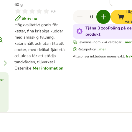
60 g
(
0
)
Läg
Skriv nu
var
Högkvalitativt godis för
Tjäna 3 zooPoäng på d
katter, fina krispiga kuddar
produkt
med smaskig fyllning,
Leverans inom 2-4 vardagar
...mer
kalorisnålt och utan tillsatt
socker, med delikat fjäderfä,
Returpolicy
...mer
cellulosa för att stödja
Alla priser inkluderar moms.
exkl.
fra
tandvården, tillverkat i
Österrike
Mer information
er