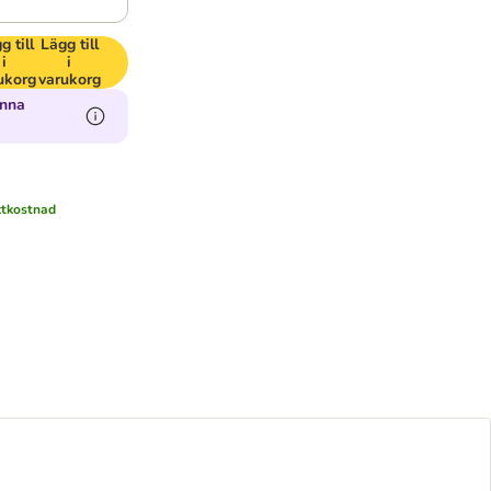
g till
Lägg till
i
i
ukorg
varukorg
enna
ktkostnad