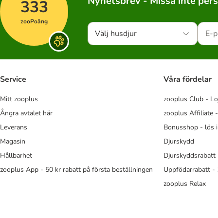
Nyhetsbrev - Missa inte per
333
zooPoäng
Välj husdjur
Service
Våra fördelar
Mitt zooplus
zooplus Club - Lo
Ångra avtalet här
zooplus Affiliate 
Leverans
Bonusshop - lös 
Magasin
Djurskydd
Hållbarhet
Djurskyddsrabatt 
zooplus App - 50 kr rabatt på första beställningen
Uppfödarrabatt -
zooplus Relax