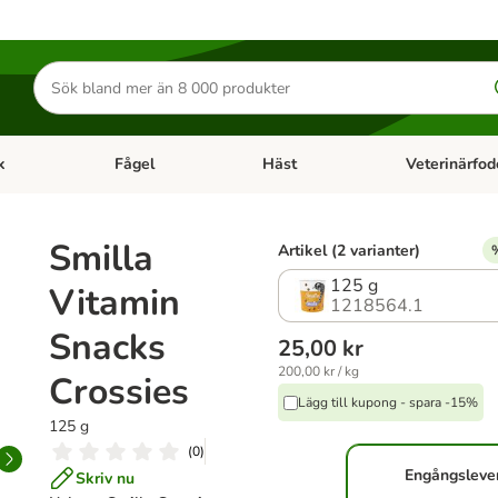
Sök
efter
produkter
k
Fågel
Häst
Veterinärfod
category menu: Smådjur
Open category menu: Fisk
Open category menu: Fågel
Open category 
Smilla
Artikel (2 varianter)
%
125 g
Vitamin
1218564.1
Snacks
25,00 kr
200,00 kr / kg
Crossies
Lägg till kupong - spara -15%
125 g
(
0
)
Engångsleve
Skriv nu