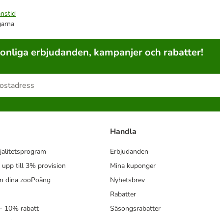
nstid
garna
sonliga erbjudanden, kampanjer och rabatter!
Handla
jalitetsprogram
Erbjudanden
- upp till 3% provision
Mina kuponger
in dina zooPoäng
Nyhetsbrev
Rabatter
- 10% rabatt
Säsongsrabatter