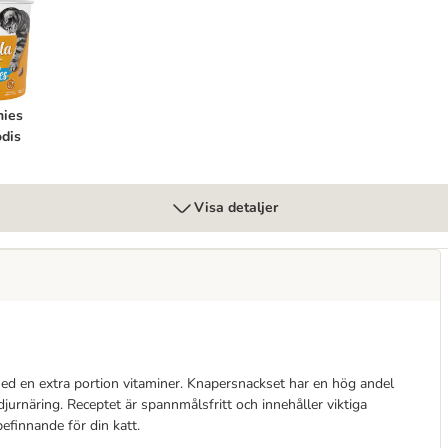
thies tandvårdsgodis
hies
dis
Visa detaljer
med en extra portion vitaminer. Knapersnackset har en hög andel
jurnäring. Receptet är spannmålsfritt och innehåller viktiga
efinnande för din katt.