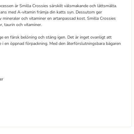
cessen är Smilla Crossies särskilt välsmakande och lättsmälta.
mmans med A-vitamin främja din katts syn. Dessutom ger
av mineraler och vitaminer en artanpassad kost. Smilla Crossies
, taurin och vitaminer.
e en färsk belöning och stäng igen. Det är inget ovanligt att
änge i en öppnad förpackning. Med den återförslutningsbara bägaren
ter