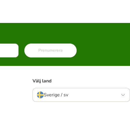
Prenumerera
Välj land
Sverige / sv