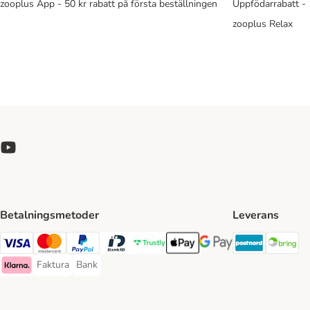
zooplus App - 50 kr rabatt på första beställningen
Uppfödarrabatt -
zooplus Relax
Betalningsmetoder
Leverans
Postnord 
Br
Visa Payment Method
Mastercard Payment Method
PayPal Payment Method
BankID Payment Method
Trustly Payment Method
Apple Pay Payment Method
Googple Pay Payment M
Faktura
Bank
Faktura Payment Method
Bank Payment Method
Klarna Payment Method