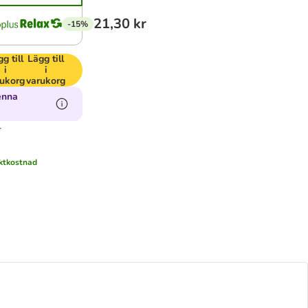
21,30 kr
-15%
g till
Lägg till
i
i
rukorg
varukorg
enna
r
ktkostnad