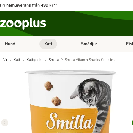
Fri hemleverans från 499 kr**
Hund
Katt
Smådjur
Fis
Open category menu: Hund
Open category menu: Katt
Open 
Katt
Kattgodis
Smilla
Smilla Vitamin Snacks Crossies