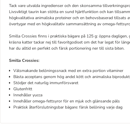
Tack vare utvalda ingredienser och den skonsamma tillverkningspro
Livsviktigt taurin kan stötta en sund hjärtfunktion och kan tillsa
högkvalitativa animaliska proteiner och en behovsbaserad tillsats 
övertygar med en högkvalitativ sammansättning av omega-fettsyror
Smilla Crossies finns i praktiska bägare på 125 g: öppna dagligen, g
kräsna katter tackar nej till favoritgodiset om det har legat för l
har du alltid en perfekt och färsk portionering ner till sista biten.
Smilla Crossies:
Välsmakande belöningssnack med en extra portion vitaminer
Bästa acceptans genom hög andel kött och animaliska biproduk
Stödjer det naturlig immunförsvaret
Glutenfritt
Innehåller yucca
Innehåller omega-fettsyror för en mjuk och glänsande päls
Praktisk återförslutningsbar bägare: färsk belöning varje dag