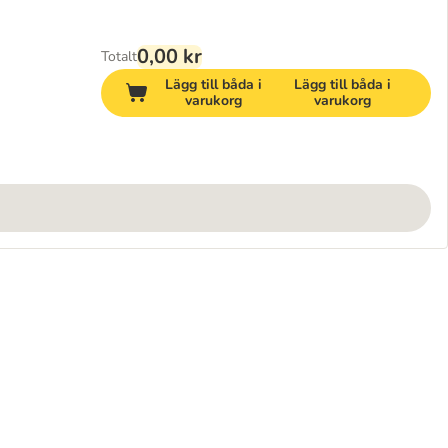
0,00 kr
Totalt
Lägg till båda i
Lägg till båda i
varukorg
varukorg