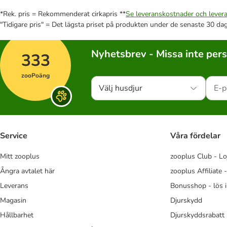
*Rek. pris = Rekommenderat cirkapris **
Se leveranskostnader och levera
"Tidigare pris" = Det lägsta priset på produkten under de senaste 30 da
Nyhetsbrev - Missa inte per
333
zooPoäng
Välj husdjur
Service
Våra fördelar
Mitt zooplus
zooplus Club - Lo
Ångra avtalet här
zooplus Affiliate 
Leverans
Bonusshop - lös 
Magasin
Djurskydd
Hållbarhet
Djurskyddsrabatt 