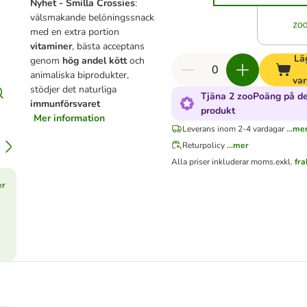
Nyhet - Smilla Crossies
:
välsmakande belöningssnack
med en extra portion
vitaminer
, bästa acceptans
Läg
genom
hög andel kött
och
animaliska biprodukter,
va
stödjer det naturliga
Tjäna 2 zooPoäng på d
immunförsvaret
produkt
Mer information
Leverans inom 2-4 vardagar
...me
Returpolicy
...mer
Alla priser inkluderar moms.
exkl.
fra
er