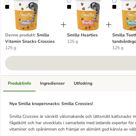
Smilla Vitamin Snacks Crossies
Smilla Hearties
Smilla Too
Denna produkt
:
Smilla
Smilla Hearties
Smilla Toot
Vitamin Snacks Crossies
125 g
tandvårdsgo
125 g
125 g
Produktinfo
Ingredienser
Utfodring
Nya Smilla knapersnacks: Smilla Crossies!
Smilla Crossies är särskilt välsmakande och lättsmält kattsnacks 
fågelkött och har utvecklats i samarbete med ledande experter för d
vitaminer och spårämnen och främjar en allmänt god känsla av välb