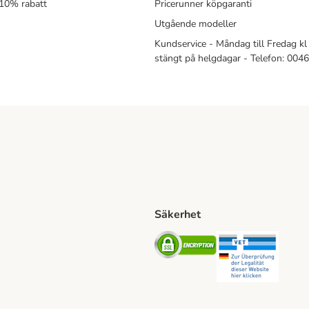
 10% rabatt
Pricerunner köpgaranti
Utgående modeller
Kundservice - Måndag till Fredag kl 
stängt på helgdagar - Telefon: 00
Säkerhet
Shipping Method
ing Shipping Method
Security
Securit
ethod