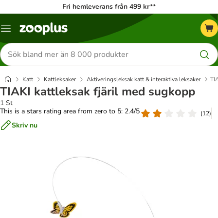
Fri hemleverans från 499 kr**
Katalogmeny
Sök
efter
produkter
Katt
Kattleksaker
Aktiveringsleksak katt & interaktiva leksaker
TI
TIAKI kattleksak fjäril med sugkopp
1 St
This is a stars rating area from zero to 5: 2.4/5
(
12
)
Skriv nu