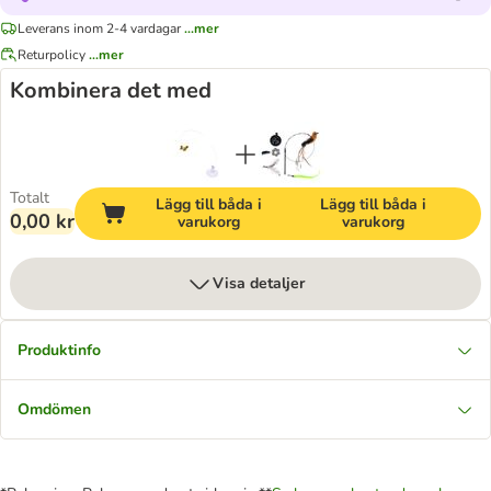
Leverans inom 2-4 vardagar
...mer
Returpolicy
...mer
Kombinera det med
Totalt
Lägg till båda i
Lägg till båda i
0,00 kr
varukorg
varukorg
Visa detaljer
Produktinfo
Omdömen