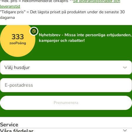
*Rek. pris = Rekommenderat cirkapris **
Se leveranskostnader och
leveranstid
"Tidigare pris" = Det lägsta priset på produkten under de senaste 30
dagarna
333
Nyhetsbrev - Missa inte personliga erbjudanden,
kampanjer och rabatter!
zooPoäng
Välj husdjur
Prenumerera
Service
Våra fördelar