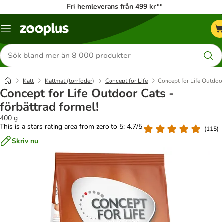
Fri hemleverans från 499 kr**
Katalogmeny
Sök
efter
produkter
Katt
Kattmat (torrfoder)
Concept for Life
Concept for Life Outdoor
Concept for Life Outdoor Cats -
förbättrad formel!
400 g
This is a stars rating area from zero to 5: 4.7/5
(
115
)
Skriv nu