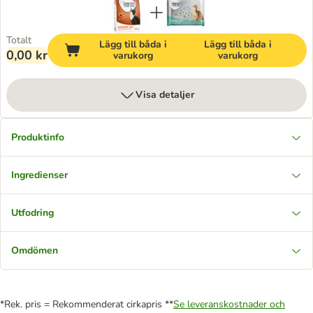
Totalt
Lägg till båda i
Lägg till båda i
0,00 kr
varukorg
varukorg
Visa detaljer
Produktinfo
Ingredienser
Utfodring
Omdömen
*Rek. pris = Rekommenderat cirkapris **
Se leveranskostnader och