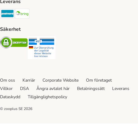
Leverans
Postnord Shipping Method
Bring Shipping Method
Säkerhet
Security
Security
Om oss
Karriär
Corporate Website
Om företaget
Villkor
DSA
Ångra avtalet här
Betalningssätt
Leverans
Dataskydd
Tillgänglighetspolicy
© zooplus SE
2026