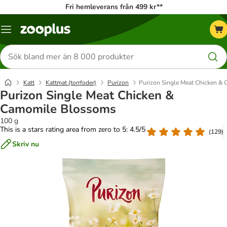
Fri hemleverans från 499 kr**
Katalogmeny
Sök
efter
produkter
Katt
Kattmat (torrfoder)
Purizon
Purizon Single Meat Chicken &
Purizon Single Meat Chicken &
Camomile Blossoms
100 g
This is a stars rating area from zero to 5: 4.5/5
(
129
)
Skriv nu