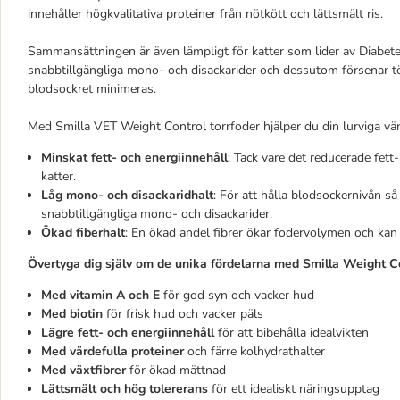
innehåller högkvalitativa proteiner från nötkött och lättsmält ris.
Sammansättningen är även lämpligt för katter som lider av Diabetes
snabbtillgängliga mono- och disackarider och dessutom försenar tö
blodsockret minimeras.
Med Smilla VET Weight Control torrfoder hjälper du din lurviga vän p
Minskat fett- och energiinnehåll
: Tack vare det reducerade fett-
katter.
Låg mono- och disackaridhalt
: För att hålla blodsockernivån så
snabbtillgängliga mono- och disackarider.
Ökad fiberhalt
: En ökad andel fibrer ökar fodervolymen och ka
Övertyga dig själv om de unika fördelarna med Smilla Weight C
Med vitamin A och E
för god syn och vacker hud
Med biotin
för frisk hud och vacker päls
Lägre fett- och energiinnehåll
för att bibehålla idealvikten
Med värdefulla proteiner
och färre kolhydrathalter
Med växtfibrer
för ökad mättnad
Lättsmält och hög tolererans
för ett idealiskt näringsupptag