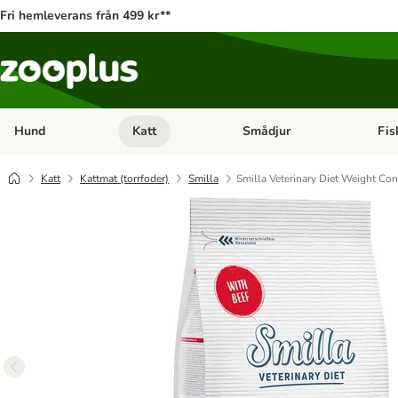
Fri hemleverans från 499 kr**
Hund
Katt
Smådjur
Fis
Open category menu: Hund
Open category menu: Katt
Open 
Katt
Kattmat (torrfoder)
Smilla
Smilla Veterinary Diet Weight Con