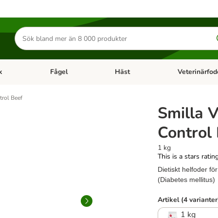
Sök
efter
produkter
k
Fågel
Häst
Veterinärfod
category menu: Smådjur
Open category menu: Fisk
Open category menu: Fågel
Open category 
trol Beef
Smilla V
Control
1 kg
This is a stars ratin
Dietiskt helfoder för
(Diabetes mellitus)
Artikel (4 varianter
1 kg