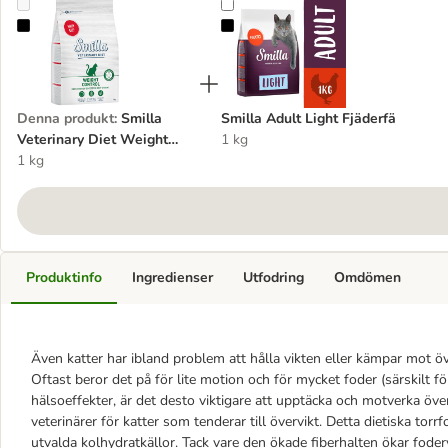
Smilla Veterinary Diet Weight Control Beef
Smilla Adult Light Fjäderfä
Denna produkt
:
Smilla
Smilla Adult Light Fjäderfä
Veterinary Diet Weight
1 kg
Control Beef
1 kg
Produktinfo
Ingredienser
Utfodring
Omdömen
Även katter har ibland problem att hålla vikten eller kämpar mot öv
Oftast beror det på för lite motion och för mycket foder (särskilt f
hälsoeffekter, är det desto viktigare att upptäcka och motverka öv
veterinärer för katter som tenderar till övervikt. Detta dietiska to
utvalda kolhydratkällor. Tack vare den ökade fiberhalten ökar foder