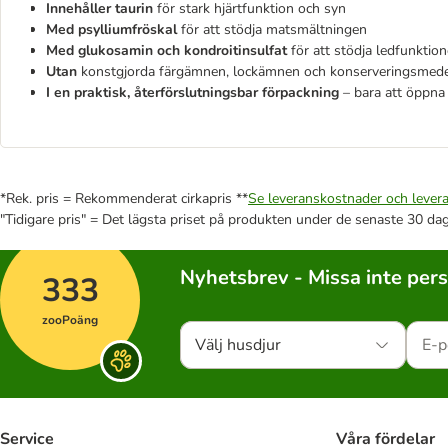
Innehåller taurin
för stark hjärtfunktion och syn
Med psylliumfröskal
för att stödja matsmältningen
Med glukosamin och kondroitinsulfat
för att stödja ledfunkti
Utan
konstgjorda färgämnen, lockämnen och konserveringsmed
I en praktisk, återförslutningsbar förpackning
– bara att öppna
*Rek. pris = Rekommenderat cirkapris **
Se leveranskostnader och levera
"Tidigare pris" = Det lägsta priset på produkten under de senaste 30 da
Nyhetsbrev - Missa inte per
333
zooPoäng
Välj husdjur
Service
Våra fördelar