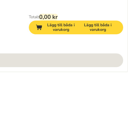
0,00 kr
Totalt
Lägg till båda i
Lägg till båda i
varukorg
varukorg