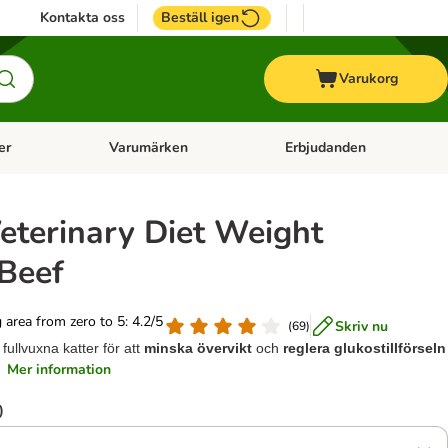
Kontakta oss
Beställ igen
Varukorg
er
Varumärken
Erbjudanden
menu: Häst
Open category menu: Veterinärfoder
Open category menu: Varum
eterinary Diet Weight
 Beef
g area from zero to 5: 4.2/5
Skriv nu
(
69
)
 fullvuxna katter för att
minska övervikt
och
reglera glukostillförseln
Mer information
)