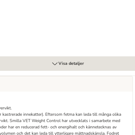
Visa detaljer
ervikt.
ör kastrerade innekatter). Eftersom fetma kan leda till många olika
ervikt. Smilla VET Weight Control har utvecklats i samarbete med
rrfoder har en reducerad fett- och energihalt och kännetecknas av
volymen och det kan leda till ytterligare mättnadskänsla. Fodret