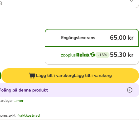
3
65,00 kr
Engångsleverans
55,30 kr
-15%
Lägg till i varukorg
Lägg till i varukorg
Poäng på denna produkt
vardagar
...mer
 moms.
exkl.
fraktkostnad