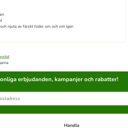
onen
el
 och njuta av färskt foder om och om igen
nstid
garna
sonliga erbjudanden, kampanjer och rabatter!
Handla