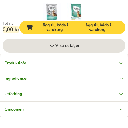
Totalt
Lägg till båda i
Lägg till båda i
0,00 kr
varukorg
varukorg
Visa detaljer
Produktinfo
Ingredienser
Utfodring
Omdömen