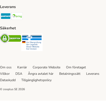
Leverans
Postnord Shipping Method
Bring Shipping Method
Säkerhet
Security
Security
Om oss
Karriär
Corporate Website
Om företaget
Villkor
DSA
Ångra avtalet här
Betalningssätt
Leverans
Dataskydd
Tillgänglighetspolicy
© zooplus SE
2026