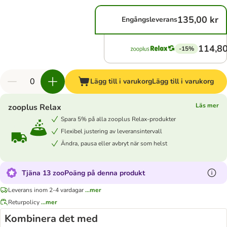
135,00 kr
Engångsleverans
114,80
-15%
Lägg till i varukorg
Lägg till i varukorg
Läs mer
zooplus Relax
Spara 5% på alla zooplus Relax-produkter
Flexibel justering av leveransintervall
Ändra, pausa eller avbryt när som helst
Tjäna 13 zooPoäng på denna produkt
Leverans inom 2-4 vardagar
...mer
Returpolicy
...mer
Kombinera det med