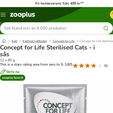
Fri hemleverans från 499 kr**
Katalogmeny
Sök
efter
produkter
Katt
Kattmat (våtfoder)
Concept for Life
Concept for Life Sterilise
Concept for Life Sterilised Cats - i
sås
12 x 85 g
This is a stars rating area from zero to 5: 3.8/5
(
5
)
Skriv nu
zooplus favorit