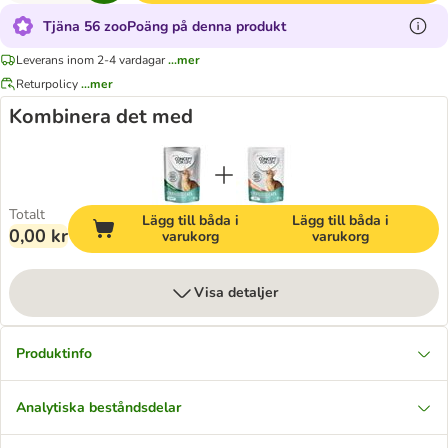
Tjäna 56 zooPoäng på denna produkt
Leverans inom 2-4 vardagar
...mer
Returpolicy
...mer
Kombinera det med
Totalt
Lägg till båda i
Lägg till båda i
0,00 kr
varukorg
varukorg
Visa detaljer
Produktinfo
Analytiska beståndsdelar