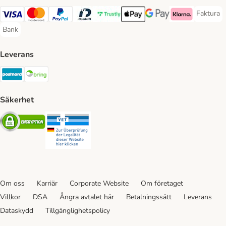
Faktura
Faktura 
Visa Payment Method
Mastercard Payment Method
PayPal Payment Method
BankID Payment Method
Trustly Payment Method
Apple Pay Payment Method
Googple Pay Payment M
Klarna Payment 
Bank
Bank Payment Method
Leverans
Postnord Shipping Method
Bring Shipping Method
Säkerhet
Security
Security
Om oss
Karriär
Corporate Website
Om företaget
Villkor
DSA
Ångra avtalet här
Betalningssätt
Leverans
Dataskydd
Tillgänglighetspolicy