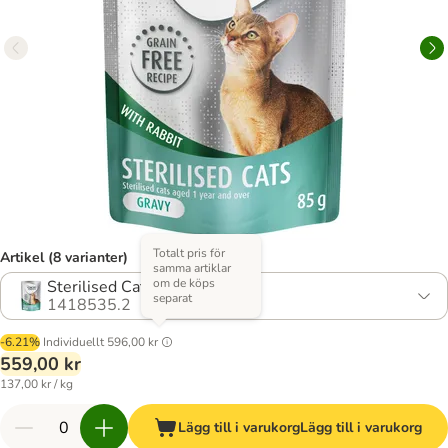
Totalt pris för
Artikel (8 varianter)
samma artiklar
om de köps
Sterilised Cats Kanin - i sås
separat
1418535.2
-6.21%
Individuellt
596,00 kr
559,00 kr
137,00 kr / kg
Lägg till i varukorg
Lägg till i varukorg