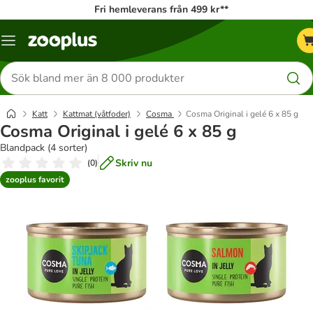
Fri hemleverans från 499 kr**
Katalogmeny
Sök
efter
produkter
Katt
Kattmat (våtfoder)
Cosma
Cosma Original i gelé 6 x 85 g
Cosma Original i gelé 6 x 85 g
Blandpack (4 sorter)
Skriv nu
(
0
)
zooplus favorit