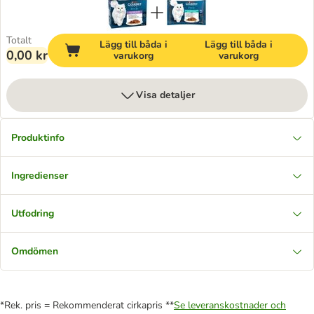
Totalt
Lägg till båda i
Lägg till båda i
0,00 kr
varukorg
varukorg
Visa detaljer
Produktinfo
Ingredienser
Utfodring
Omdömen
*Rek. pris = Rekommenderat cirkapris **
Se leveranskostnader och