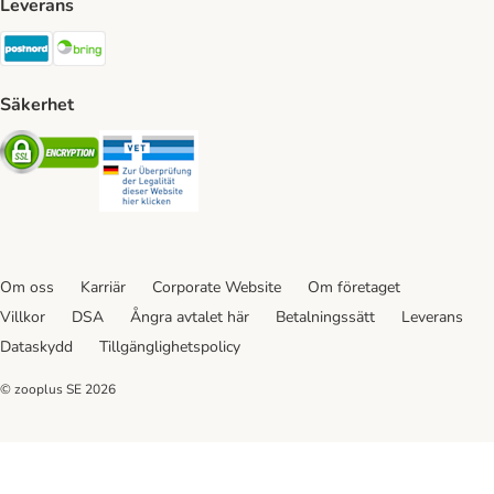
Leverans
Postnord Shipping Method
Bring Shipping Method
Säkerhet
Security
Security
Om oss
Karriär
Corporate Website
Om företaget
Villkor
DSA
Ångra avtalet här
Betalningssätt
Leverans
Dataskydd
Tillgänglighetspolicy
© zooplus SE
2026