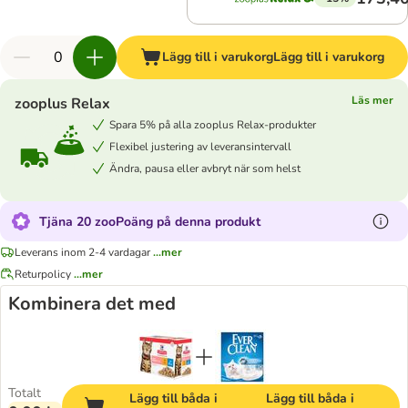
Lägg till i varukorg
Lägg till i varukorg
Läs mer
zooplus Relax
Spara 5% på alla zooplus Relax-produkter
Flexibel justering av leveransintervall
Ändra, pausa eller avbryt när som helst
Tjäna 20 zooPoäng på denna produkt
Leverans inom 2-4 vardagar
...mer
Returpolicy
...mer
Kombinera det med
Totalt
Lägg till båda i
Lägg till båda i