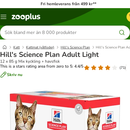
Fri hemleverans från 499 kr**
Katalogmeny
Sök
efter
produkter
Katt
Kattmat (våtfoder)
Hill's Science Plan
Hill's Science Plan Ad
Hill's Science Plan Adult Light
12 x 85 g Mix kyckling + havsfisk
This is a stars rating area from zero to 5: 4.4/5
(
71
)
Skriv nu