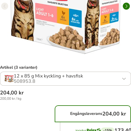
Artikel (3 varianter)
12 x 85 g Mix kyckling + havsfisk
508953.8
204,00 kr
200,00 kr / kg
204,00 kr
Engångsleverans
173,40
-15%