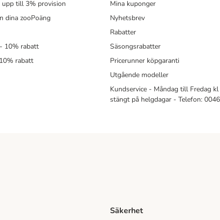
- upp till 3% provision
Mina kuponger
in dina zooPoäng
Nyhetsbrev
Rabatter
- 10% rabatt
Säsongsrabatter
 10% rabatt
Pricerunner köpgaranti
Utgående modeller
Kundservice - Måndag till Fredag kl 
stängt på helgdagar - Telefon: 00
Säkerhet