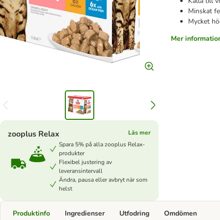
Källa till 
Minskat fe
Mycket hö
Mer informatio
zooplus Relax
Läs mer
Spara 5% på alla zooplus Relax-
produkter
Flexibel justering av
leveransintervall
Ändra, pausa eller avbryt när som
helst
Produktinfo
Ingredienser
Utfodring
Omdömen