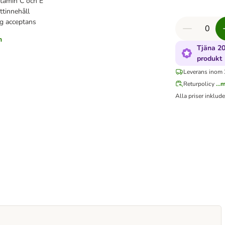
vitamin C och E
ttinnehåll
g acceptans
n
Tjäna 2
produkt
Leverans inom 
Returpolicy
...
Alla priser inklud