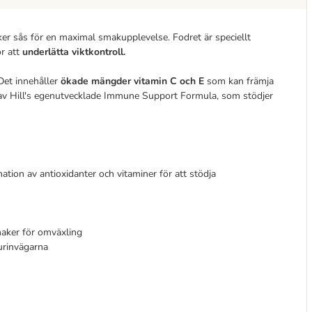
äcker sås för en maximal smakupplevelse. Fodret är speciellt
ör att
underlätta viktkontroll.
Det innehåller
ökade mängder vitamin C och E
som kan främja
 av Hill's egenutvecklade Immune Support Formula, som stödjer
ation av antioxidanter och vitaminer för att stödja
maker för omväxling
urinvägarna