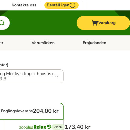
Kontakta oss
Beställ igen
Varukorg
er
Varumärken
Erbjudanden
menu: Häst
Open category menu: Veterinärfoder
Open category menu: Varum
nter)
 g Mix kyckling + havsfisk
3.8
204,00 kr
Engångsleverans
173,40 kr
-15%