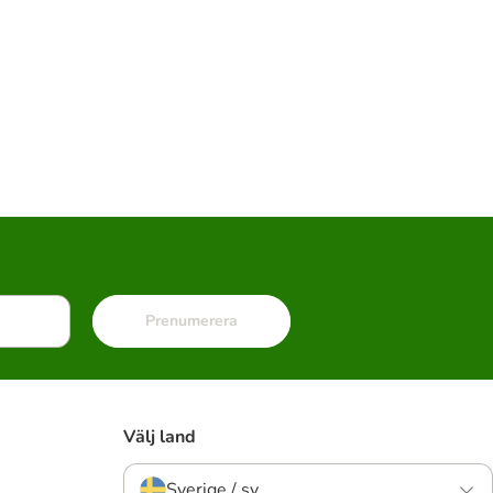
Prenumerera
Välj land
Sverige / sv