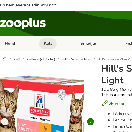
Fri hemleverans från 499 kr**
Hund
Katt
Smådjur
Fis
Open category menu: Hund
Open category menu: Katt
Open 
Katt
Kattmat (våtfoder)
Hill's Science Plan
Hill's Science Plan Ad
Hill's 
Light
12 x 85 g Mix ky
This is a stars r
Skriv nu
Läckert vå
I en delika
Finns i tv