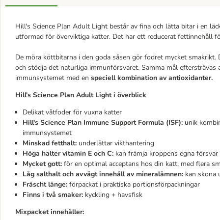
Hill's Science Plan Adult Light består av fina och lätta bitar i en l
utformad för överviktiga katter. Det har ett reducerat fettinnehåll f
De möra köttbitarna i den goda såsen gör fodret mycket smakrikt. 
och stödja det naturliga immunförsvaret. Samma mål eftersträvas
immunsystemet med en
speciell kombination av antioxidanter.
Hill's Science Plan Adult Light i överblick
Delikat våtfoder för vuxna katter
Hill's Science Plan Immune Support Formula (ISF): u
nik kombin
immunsystemet
Minskad fetthalt:
underlättar vikthantering
Höga halter vitamin E och C:
kan främja kroppens egna försvar
Mycket gott:
för en optimal acceptans hos din katt, med flera s
Låg salthalt och avvägt innehåll av mineralämnen:
kan skona 
Fräscht länge:
förpackat i praktiska portionsförpackningar
Finns i två smaker:
kyckling + havsfisk
Mixpacket
innehåller: