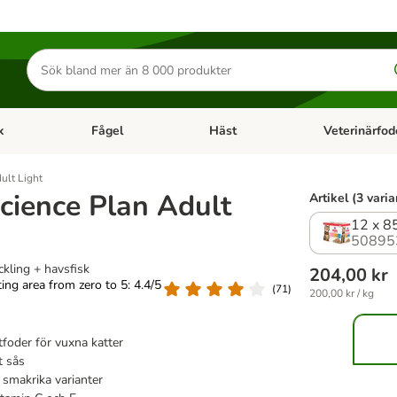
Sök
efter
produkter
k
Fågel
Häst
Veterinärfod
category menu: Smådjur
Open category menu: Fisk
Open category menu: Fågel
Open category 
ult Light
Science Plan Adult
Artikel (3 varia
12 x 85
50895
ckling + havsfisk
204,00 kr
ating area from zero to 5: 4.4/5
(
71
)
200,00 kr / kg
tfoder för vuxna katter
t sås
å smakrika varianter