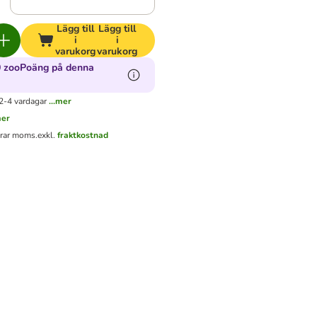
Lägg till
Lägg till
i
i
varukorg
varukorg
0 zooPoäng på denna
2-4 vardagar
...mer
mer
erar moms.
exkl.
fraktkostnad