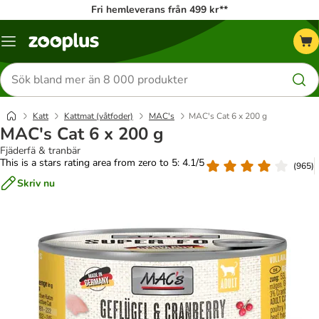
Fri hemleverans från 499 kr**
Katalogmeny
Sök
efter
produkter
Katt
Kattmat (våtfoder)
MAC's
MAC's Cat 6 x 200 g
MAC's Cat 6 x 200 g
Fjäderfä & tranbär
This is a stars rating area from zero to 5: 4.1/5
(
965
)
Skriv nu