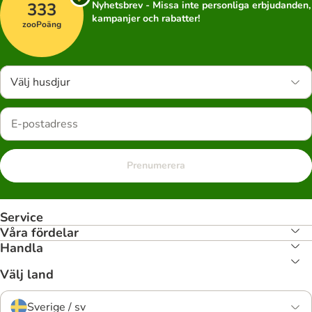
333
Nyhetsbrev - Missa inte personliga erbjudanden,
kampanjer och rabatter!
zooPoäng
Välj husdjur
Prenumerera
Service
Våra fördelar
Handla
Välj land
Sverige / sv