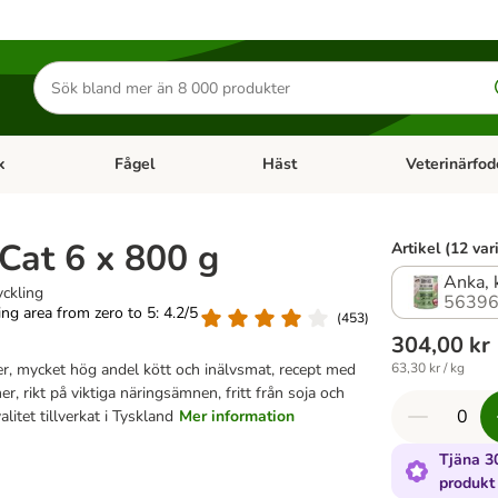
Sök
efter
produkter
k
Fågel
Häst
Veterinärfod
category menu: Smådjur
Open category menu: Fisk
Open category menu: Fågel
Open category 
Cat 6 x 800 g
Artikel (12 var
Anka, 
yckling
56396
ting area from zero to 5: 4.2/5
(
453
)
304,00 kr
er, mycket hög andel kött och inälvsmat, recept med
63,30 kr / kg
er, rikt på viktiga näringsämnen, fritt från soja och
itet tillverkat i Tyskland
Mer information
Tjäna 3
produkt