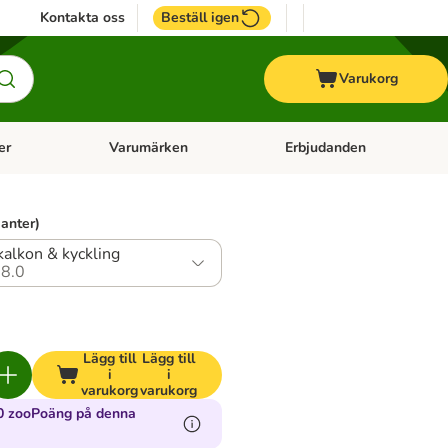
Kontakta oss
Beställ igen
Varukorg
er
Varumärken
Erbjudanden
menu: Häst
Open category menu: Veterinärfoder
Open category menu: Varum
ianter)
kalkon & kyckling
8.0
Lägg till
Lägg till
i
i
varukorg
varukorg
0 zooPoäng på denna