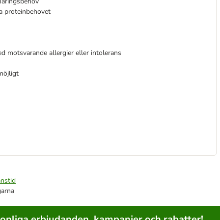
 näringsbehov
ga proteinbehovet
d motsvarande allergier eller intolerans
öjligt
nstid
garna
sonliga erbjudanden, kampanjer och rabatter!