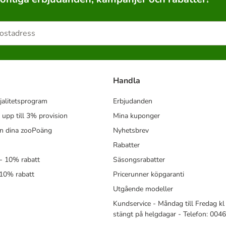
Handla
jalitetsprogram
Erbjudanden
- upp till 3% provision
Mina kuponger
in dina zooPoäng
Nyhetsbrev
Rabatter
- 10% rabatt
Säsongsrabatter
 10% rabatt
Pricerunner köpgaranti
Utgående modeller
Kundservice - Måndag till Fredag kl 
stängt på helgdagar - Telefon: 00