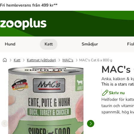
Fri hemleverans från 499 kr**
Hund
Katt
Smådjur
Fis
Open category menu: Hund
Open category menu: Katt
Open 
Katt
Kattmat (våtfoder)
MAC's
MAC's Cat 6 x 800 g
MAC's 
Anka, kalkon & k
This is a stars ra
Skriv nu
Helfoder för katt
taurin och vitamin
spannmål, hög kval