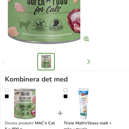
Kombinera det med
MAC's Cat 6 x 800 g
Trixie Malt'n'Grass malt + gräs + t
Denna produkt
:
MAC's Cat
Trixie Malt'n'Grass malt +