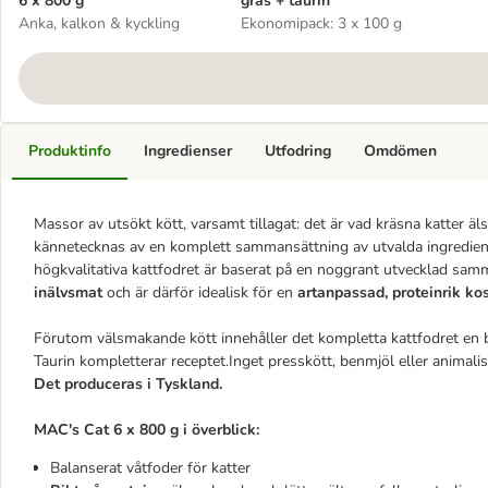
6 x 800 g
gräs + taurin
Anka, kalkon & kyckling
Ekonomipack: 3 x 100 g
Produktinfo
Ingredienser
Utfodring
Omdömen
Massor av utsökt kött, varsamt tillagat: det är vad kräsna katter äl
kännetecknas av en komplett sammansättning av utvalda ingrediens
högkvalitativa kattfodret är baserat på en noggrant utvecklad samm
inälvsmat
och är därför idealisk för en
artanpassad, proteinrik ko
Förutom välsmakande kött innehåller det kompletta kattfodret en 
Taurin kompletterar receptet.Inget presskött, benmjöl eller animali
Det produceras i Tyskland.
MAC's Cat 6 x 800 g i överblick:
Balanserat våtfoder för katter