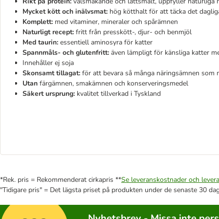
Rikt på protein:
välsmakande och lättsmält, uppfyller naturliga
Mycket kött och inälvsmat:
hög kötthalt för att täcka det dagli
Komplett:
med vitaminer, mineraler och spårämnen
Naturligt recept:
fritt från presskött-, djur- och benmjöl
Med
taurin:
essentiell aminosyra för katter
Spannmåls- och glutenfritt:
även lämpligt för känsliga katter me
Innehåller ej soja
Skonsamt tillagat:
för att bevara så många näringsämnen som m
Utan
färgämnen, smakämnen och konserveringsmedel
Säkert ursprung:
kvalitet tillverkad i Tyskland
*Rek. pris = Rekommenderat cirkapris **
Se leveranskostnader och levera
"Tidigare pris" = Det lägsta priset på produkten under de senaste 30 da
Nyhetsbrev - Missa inte per