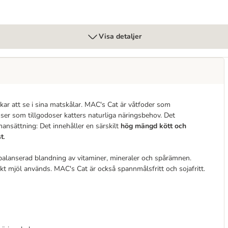
Visa detaljer
skar att se i sina matskålar. MAC's Cat är våtfoder som
er som tillgodoser katters naturliga näringsbehov. Det
ansättning: Det innehåller en särskilt
hög mängd kött och
st
.
balanserad blandning av vitaminer, mineraler och spårämnen.
skt mjöl används. MAC's Cat är också spannmålsfritt och sojafritt.