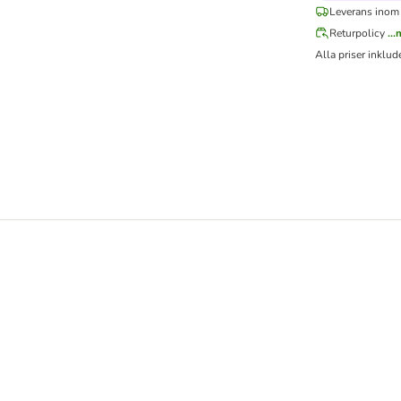
Leverans inom
Returpolicy
..
Alla priser inklu
aurin