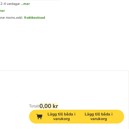
 2-4 vardagar
...mer
.mer
derar moms.
exkl.
fraktkostnad
0,00 kr
Totalt
Lägg till båda i
Lägg till båda i
varukorg
varukorg