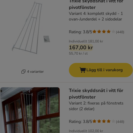
Trixie skyddsnät i vitt för
pivotfönster
Variant 4: komplett skydd - 1
ovan-/underdel + 2 sidodelar
Rating: 3.8/5
(
448
)
Individuellt
181,00 kr
167,00 kr
55,70 kr / st
Lägg till i varukorg
4 varianter
Trixie skyddsnät i vitt för
pivotfönster
Variant 2: fixeras på fönstrets
sidor (2 delar)
Rating: 3.8/5
(
448
)
Individuellt
102,00 kr