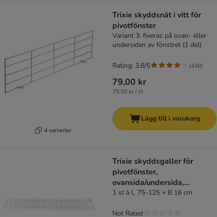
Trixie skyddsnät i vitt för
pivotfönster
Variant 3: fixeras på ovan- eller
undersidan av fönstret (1 del)
Rating: 3.8/5
(
448
)
79,00 kr
79,00 kr / st
Lägg till i varukorg
4 varianter
Trixie skyddsgaller för
pivotfönster,
ovansida/undersida,
utdragbart
1 st à L 75–125 × B 16 cm
Not Rated