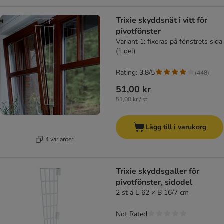
Trixie skyddsnät i vitt för
pivotfönster
Variant 1: fixeras på fönstrets sida
(1 del)
Rating: 3.8/5
(
448
)
51,00 kr
51,00 kr / st
Lägg till i varukorg
4 varianter
Trixie skyddsgaller för
pivotfönster, sidodel
2 st á L 62 × B 16/7 cm
Not Rated