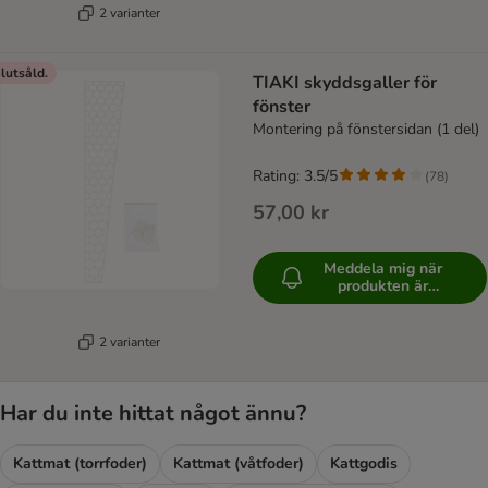
2 varianter
lutsåld.
TIAKI skyddsgaller för
fönster
Montering på fönstersidan (1 del)
Rating: 3.5/5
(
78
)
57,00 kr
Meddela mig när
produkten är
tillgänglig
2 varianter
Har du inte hittat något ännu?
Kattmat (torrfoder)
Kattmat (våtfoder)
Kattgodis