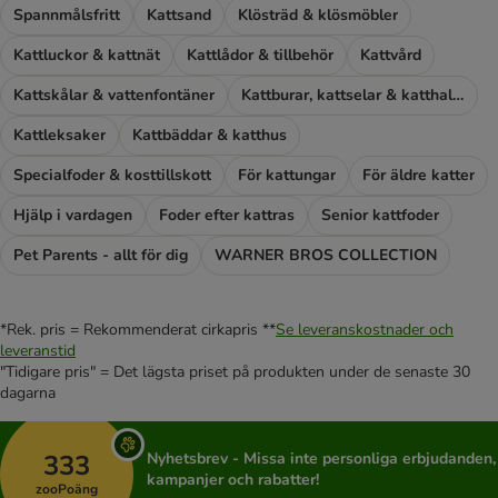
Spannmålsfritt
Kattsand
Klösträd & klösmöbler
Kattluckor & kattnät
Kattlådor & tillbehör
Kattvård
Kattskålar & vattenfontäner
Kattburar, kattselar & katthalsband
Kattleksaker
Kattbäddar & katthus
Specialfoder & kosttillskott
För kattungar
För äldre katter
Hjälp i vardagen
Foder efter kattras
Senior kattfoder
Pet Parents - allt för dig
WARNER BROS COLLECTION
*Rek. pris = Rekommenderat cirkapris **
Se leveranskostnader och
leveranstid
"Tidigare pris" = Det lägsta priset på produkten under de senaste 30
dagarna
333
Nyhetsbrev - Missa inte personliga erbjudanden,
kampanjer och rabatter!
zooPoäng