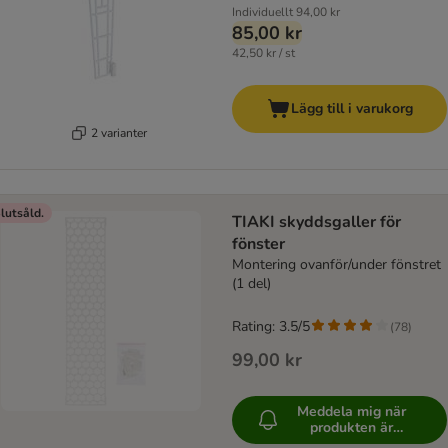
Individuellt
94,00 kr
85,00 kr
42,50 kr / st
Lägg till i varukorg
2 varianter
lutsåld.
TIAKI skyddsgaller för
fönster
Montering ovanför/under fönstret
(1 del)
Rating: 3.5/5
(
78
)
99,00 kr
Meddela mig när
produkten är
tillgänglig