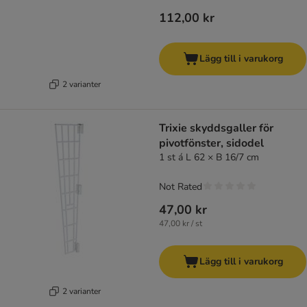
112,00 kr
Lägg till i varukorg
2 varianter
Trixie skyddsgaller för
pivotfönster, sidodel
1 st á L 62 × B 16/7 cm
Not Rated
47,00 kr
47,00 kr / st
Lägg till i varukorg
2 varianter