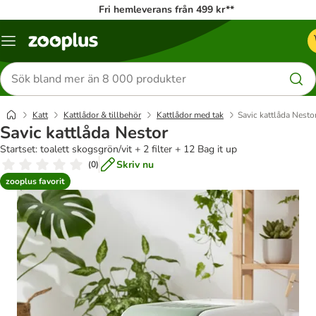
Fri hemleverans från 499 kr**
Katalogmeny
Sök
efter
produkter
Katt
Kattlådor & tillbehör
Kattlådor med tak
Savic kattlåda Nesto
Savic kattlåda Nestor
Startset: toalett skogsgrön/vit + 2 filter + 12 Bag it up
Skriv nu
(
0
)
zooplus favorit