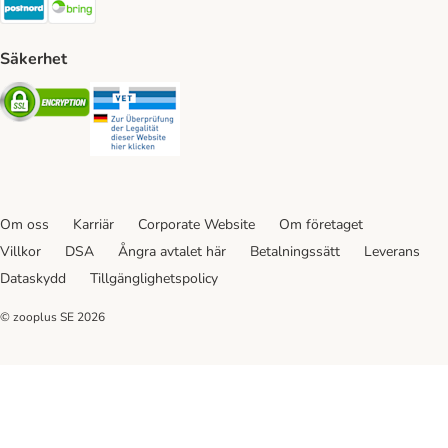
Postnord Shipping Method
Bring Shipping Method
Säkerhet
Security
Security
Om oss
Karriär
Corporate Website
Om företaget
Villkor
DSA
Ångra avtalet här
Betalningssätt
Leverans
Dataskydd
Tillgänglighetspolicy
© zooplus SE
2026