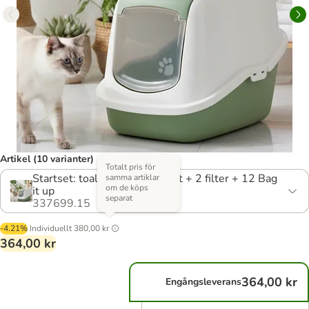
Artikel (10 varianter)
Totalt pris för
Startset: toalett skogsgrön/vit + 2 filter + 12 Bag
samma artiklar
om de köps
it up
separat
337699.15
-4.21%
Individuellt
380,00 kr
364,00 kr
364,00 kr
Engångsleverans