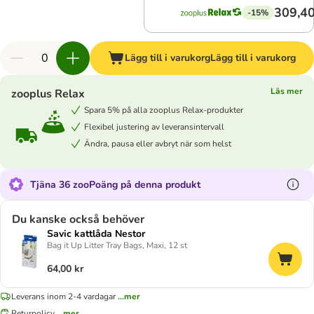
309,40
-15%
Lägg till i varukorg
Lägg till i varukorg
Läs mer
zooplus Relax
Spara 5% på alla zooplus Relax-produkter
Flexibel justering av leveransintervall
Ändra, pausa eller avbryt när som helst
Tjäna 36 zooPoäng på denna produkt
Du kanske också behöver
Savic kattlåda Nestor
Bag it Up Litter Tray Bags, Maxi, 12 st
64,00 kr
Leverans inom 2-4 vardagar
...mer
Returpolicy
...mer