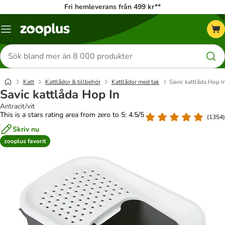
Fri hemleverans från 499 kr**
Katalogmeny
Sök
efter
produkter
Katt
Kattlådor & tillbehör
Kattlådor med tak
Savic kattlåda Hop I
Savic kattlåda Hop In
Antracit/vit
This is a stars rating area from zero to 5: 4.5/5
(
1354
)
Skriv nu
zooplus favorit