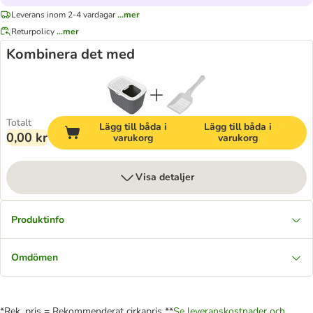
Leverans inom 2-4 vardagar
...mer
Returpolicy
...mer
Kombinera det med
Totalt
Lägg till båda i
Lägg till båda i
0,00 kr
varukorg
varukorg
Visa detaljer
Produktinfo
Omdömen
*Rek. pris = Rekommenderat cirkapris **
Se leveranskostnader och