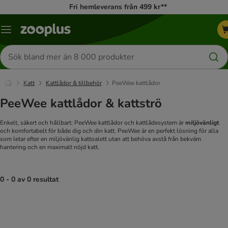
Fri hemleverans från 499 kr**
Katalogmeny
Sök
efter
produkter
Katt
Kattlådor & tillbehör
PeeWee kattlådor
PeeWee kattlådor & kattströ
Enkelt, säkert och hållbart: PeeWee kattlådor och kattlådesystem är
miljövänligt
och komfortabelt för både dig och din katt. PeeWee är en perfekt lösning för alla
som letar efter en miljövänlig kattoalett utan att behöva avstå från bekväm
hantering och en maximalt nöjd katt.
0 - 0 av 0 resultat
product items have been changed