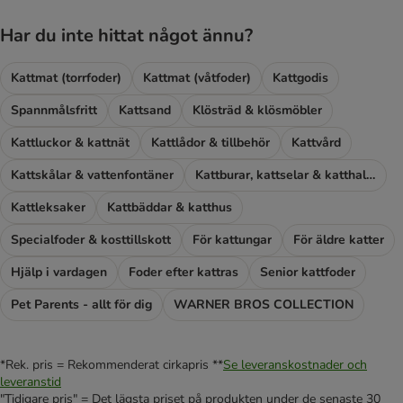
Har du inte hittat något ännu?
Kattmat (torrfoder)
Kattmat (våtfoder)
Kattgodis
Spannmålsfritt
Kattsand
Klösträd & klösmöbler
Kattluckor & kattnät
Kattlådor & tillbehör
Kattvård
Kattskålar & vattenfontäner
Kattburar, kattselar & katthalsband
Kattleksaker
Kattbäddar & katthus
Specialfoder & kosttillskott
För kattungar
För äldre katter
Hjälp i vardagen
Foder efter kattras
Senior kattfoder
Pet Parents - allt för dig
WARNER BROS COLLECTION
*Rek. pris = Rekommenderat cirkapris **
Se leveranskostnader och
leveranstid
"Tidigare pris" = Det lägsta priset på produkten under de senaste 30