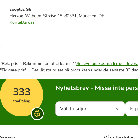
zooplus SE
Herzog-Wilhelm-Straße 18, 80331, München, DE
Kontakta oss
*Rek. pris = Rekommenderat cirkapris **
Se leveranskostnader och levera
"Tidigare pris" = Det lägsta priset på produkten under de senaste 30 da
Nyhetsbrev - Missa inte per
333
zooPoäng
Välj husdjur
Service
Våra fördelar