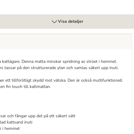
Visa detaljer
la kattägare. Denna matta minskar spridning av ströet i hemmet.
ns tassar på den strukturerade ytan och samlas säkert upp inuti.
 ett tillförlitligt skydd mot vätska. Den är också multifunktionell
en fin touch till kattmattan.
ssar och fångar upp det på ett säkert sätt
ad kattsand inuti
rö i hemmet