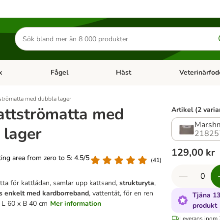
Sök
efter
produkter
k
Fågel
Häst
Veterinärfod
category menu: Smådjur
Open category menu: Fisk
Open category menu: Fågel
Open category 
strömatta med dubbla lager
attströmatta med
Artikel (2 varia
Marsh
 lager
21825
129,00 kr
ating area from zero to 5: 4.5/5
(
41
)
tta för kattlådan, samlar upp kattsand,
strukturyta
,
s enkelt med
kardborreband
, vattentät, för en ren
Tjäna 1
 L 60 x B 40 cm
Mer information
produkt
Leverans inom 