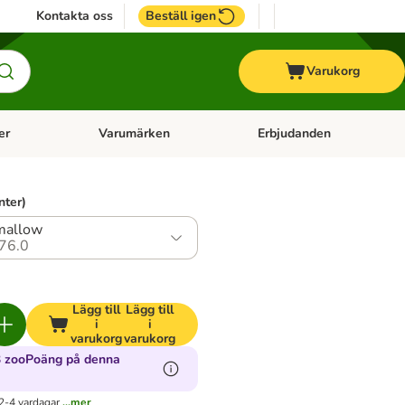
Kontakta oss
Beställ igen
Varukorg
er
Varumärken
Erbjudanden
menu: Häst
Open category menu: Veterinärfoder
Open category menu: Varum
nter)
mallow
76.0
Lägg till
Lägg till
i
i
varukorg
varukorg
3 zooPoäng på denna
2-4 vardagar
...mer