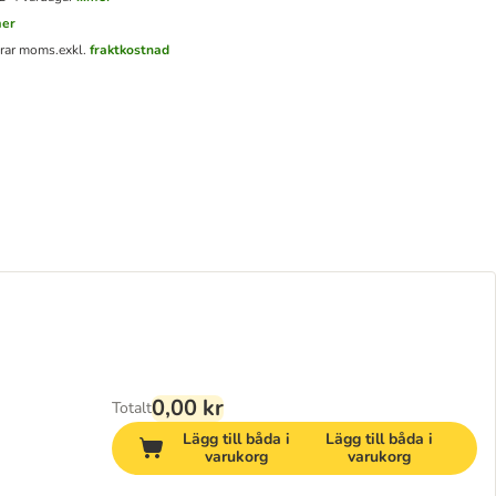
mer
erar moms.
exkl.
fraktkostnad
0,00 kr
Totalt
Lägg till båda i
Lägg till båda i
varukorg
varukorg