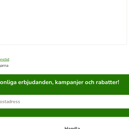
nstid
garna
sonliga erbjudanden, kampanjer och rabatter!
Handla