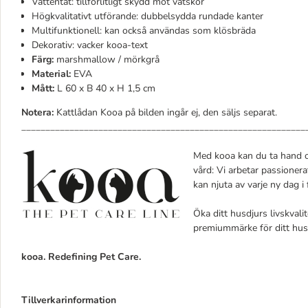
Vattentät: tillförlitligt skydd mot vätskor
Högkvalitativt utförande: dubbelsydda rundade kanter
Multifunktionell: kan också användas som klösbräda
Dekorativ: vacker kooa-text
Färg:
marshmallow / mörkgrå
Material:
EVA
Mått:
L 60 x B 40 x H 1,5 cm
Notera:
Kattlådan Kooa på bilden ingår ej, den säljs separat.
___________________________________________________________
Med kooa kan du ta hand o
vård: Vi arbetar passioner
kan njuta av varje ny dag i
Öka ditt husdjurs livskvali
premiummärke för ditt hus
kooa. Redefining Pet Care.
Tillverkarinformation