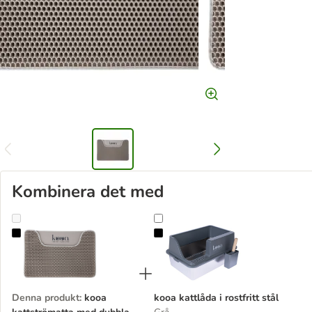
Kombinera det med
kooa kattströmatta med dubbla lager
kooa kattlåda i rostfritt stål
Denna produkt
:
kooa
kooa kattlåda i rostfritt stål