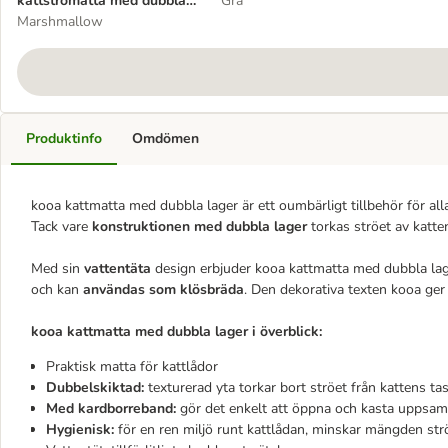
kattströmatta med dubbla
Grå
lager
Marshmallow
Produktinfo
Omdömen
kooa kattmatta med dubbla lager är ett oumbärligt tillbehör för al
Tack vare
konstruktionen med dubbla lager
torkas ströet av katte
Med sin
vattentäta
design erbjuder kooa kattmatta med dubbla lager
och kan
användas som klösbräda
. Den dekorativa texten kooa ger 
kooa kattmatta med dubbla lager i överblick:
Praktisk matta för kattlådor
Dubbelskiktad:
texturerad yta torkar bort ströet från kattens ta
Med kardborreband:
gör det enkelt att öppna och kasta uppsaml
Hygienisk:
för en ren miljö runt kattlådan, minskar mängden st