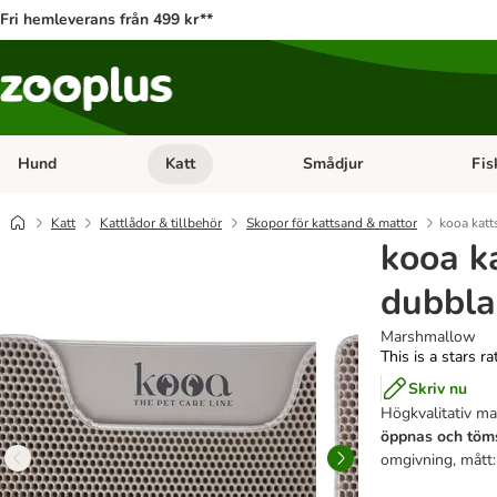
Fri hemleverans från 499 kr**
Hund
Katt
Smådjur
Fis
Open category menu: Hund
Open category menu: Katt
Open 
Katt
Kattlådor & tillbehör
Skopor för kattsand & mattor
kooa katt
kooa k
dubbla
Marshmallow
This is a stars r
Skriv nu
Högkvalitativ ma
öppnas och töm
omgivning, mått: