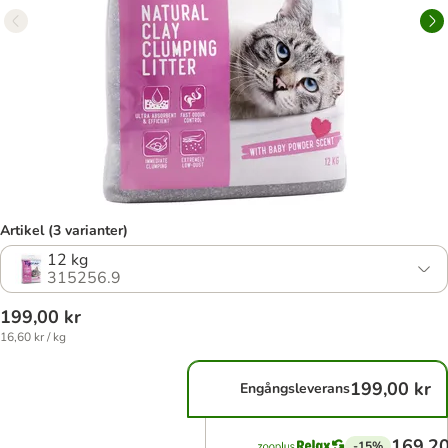
Artikel (3 varianter)
12 kg
315256.9
199,00 kr
16,60 kr / kg
199,00 kr
Engångsleverans
169,20
-15%