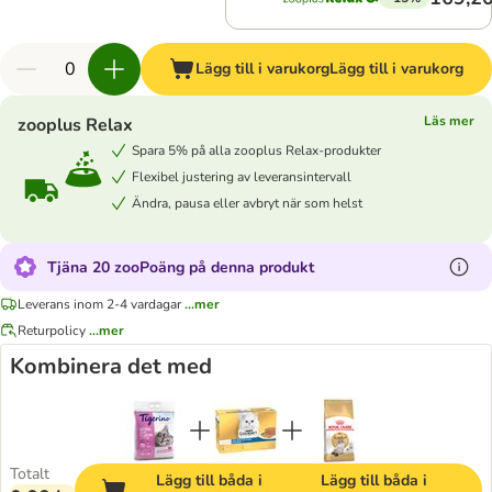
Lägg till i varukorg
Lägg till i varukorg
Läs mer
zooplus Relax
Spara 5% på alla zooplus Relax-produkter
Flexibel justering av leveransintervall
Ändra, pausa eller avbryt när som helst
Tjäna 20 zooPoäng på denna produkt
Leverans inom 2-4 vardagar
...mer
Returpolicy
...mer
Kombinera det med
Totalt
Lägg till båda i
Lägg till båda i