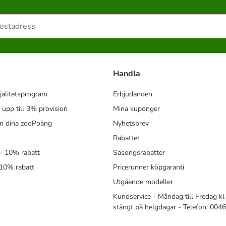
Handla
jalitetsprogram
Erbjudanden
- upp till 3% provision
Mina kuponger
in dina zooPoäng
Nyhetsbrev
Rabatter
- 10% rabatt
Säsongsrabatter
 10% rabatt
Pricerunner köpgaranti
Utgående modeller
Kundservice - Måndag till Fredag kl 
stängt på helgdagar - Telefon: 00