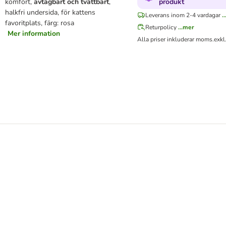
komfort,
avtagbart och tvättbart
,
produkt
halkfri undersida, för kattens
Leverans inom 2-4 vardagar
.
favoritplats, färg: rosa
Returpolicy
...mer
Mer information
Alla priser inkluderar moms.
exkl