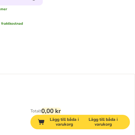
..mer
.
fraktkostnad
0,00 kr
Totalt
Lägg till båda i
Lägg till båda i
varukorg
varukorg