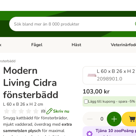
Sök
efter
produkter
k
Fågel
Häst
Veterinärfod
category menu: Smådjur
Open category menu: Fisk
Open category menu: Fågel
Open category 
nsterbädd
Modern
L 60 x B 26 x H 2
2098901.0
Living Cidra
103,00 kr
fönsterbädd
Lägg till kupong - spara -5%
L 60 x B 26 x H 2 cm
Skriv nu
(
0
)
Snygg kattbädd för fönsterbrädor,
mjukt vadderad, överdrag med
extra
sammetslen plysch
för maximal
Tjäna 10 zooPoäng 