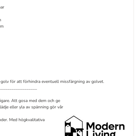
mar
n
em
olv för att förhindra eventuell missfärgning av golvet.
__________________
ysigare. Att gosa med dem och ge
ädje eller yla av spänning gör vår
nder. Med högkvalitativa