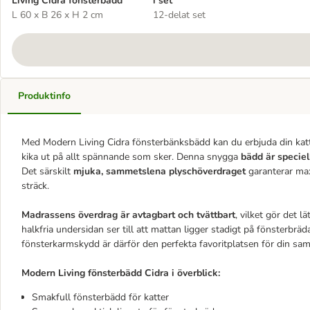
Living Cidra fönsterbädd
i set
L 60 x B 26 x H 2 cm
12-delat set
Produktinfo
Med Modern Living Cidra fönsterbänksbädd kan du erbjuda din katt e
kika ut på allt spännande som sker. Denna snygga
bädd är speciel
Det särskilt
mjuka, sammetslena plyschöverdraget
garanterar max
sträck.
Madrassens överdrag är avtagbart och tvättbart
, vilket gör det l
halkfria undersidan ser till att mattan ligger stadigt på fönsterbräd
fönsterkarmskydd är därför den perfekta favoritplatsen för din sa
Modern Living fönsterbädd Cidra i överblick:
Smakfull fönsterbädd för katter