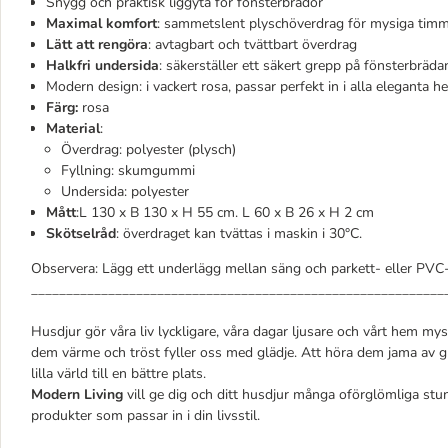
Snygg och praktisk liggyta för fönsterbrädor
Maximal komfort
: sammetslent plyschöverdrag för mysiga tim
Lätt att rengöra
: avtagbart och tvättbart överdrag
Halkfri undersida
: säkerställer ett säkert grepp på fönsterbräda
Modern design: i vackert rosa, passar perfekt in i alla eleganta h
Färg:
rosa
Material
:
Överdrag: polyester (plysch)
Fyllning: skumgummi
Undersida: polyester
Mått
:L 130 x B 130 x H 55 cm. L 60 x B 26 x H 2 cm
Skötselråd
: överdraget kan tvättas i maskin i 30°C.
Observera: Lägg ett underlägg mellan säng och parkett- eller PVC-g
___________________________________________________________
Husdjur gör våra liv lyckligare, våra dagar ljusare och vårt hem m
dem värme och tröst fyller oss med glädje. Att höra dem jama av gl
lilla värld till en bättre plats.
Modern Living
vill ge dig och ditt husdjur många oförglömliga stu
produkter som passar in i din livsstil.