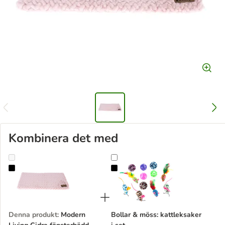
Kombinera det med
Modern Living Cidra fönsterbädd
Bollar & möss: kattleksaker i set
Denna produkt
:
Modern
Bollar & möss: kattleksaker