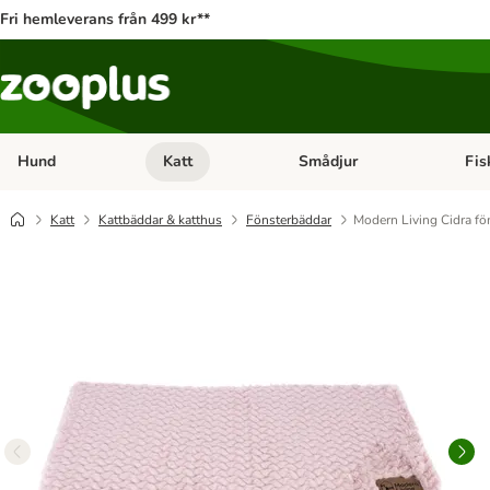
Fri hemleverans från 499 kr**
Hund
Katt
Smådjur
Fis
Open category menu: Hund
Open category menu: Katt
Open 
Katt
Kattbäddar & katthus
Fönsterbäddar
Modern Living Cidra fö