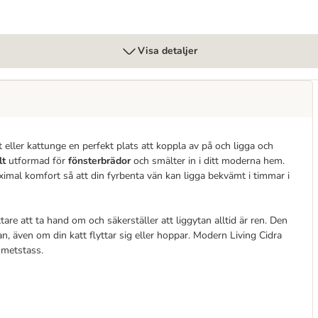
Visa detaljer
ller kattunge en perfekt plats att koppla av på och ligga och
lt
utformad för
fönsterbrädor
och smälter in i ditt moderna hem.
imal komfort så att din fyrbenta vän kan ligga bekvämt i timmar i
ättare att ta hand om och säkerställer att liggytan alltid är ren. Den
an, även om din katt flyttar sig eller hoppar. Modern Living Cidra
mmetstass.