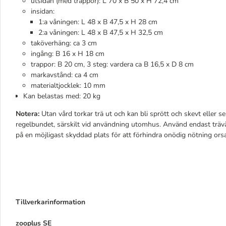
utsidan (med trappor): L 70 x B 50 x H 72,4 cm
insidan:
1:a våningen: L 48 x B 47,5 x H 28 cm
2:a våningen: L 48 x B 47,5 x H 32,5 cm
taköverhäng: ca 3 cm
ingång: B 16 x H 18 cm
trappor: B 20 cm, 3 steg: vardera ca B 16,5 x D 8 cm
markavstånd: ca 4 cm
materialtjocklek: 10 mm
Kan belastas med: 20 kg
Notera:
Utan vård torkar trä ut och kan bli sprött och skevt eller s
regelbundet, särskilt vid användning utomhus. Använd endast trävård
på en möjligast skyddad plats för att förhindra onödig nötning ors
Tillverkarinformation
zooplus SE