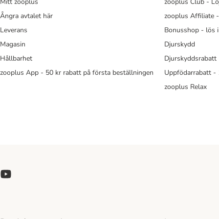
Mitt zooplus
zooplus Club - Lo
Ångra avtalet här
zooplus Affiliate 
Leverans
Bonusshop - lös 
Magasin
Djurskydd
Hållbarhet
Djurskyddsrabatt 
zooplus App - 50 kr rabatt på första beställningen
Uppfödarrabatt -
zooplus Relax