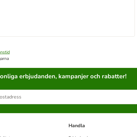
nstid
garna
sonliga erbjudanden, kampanjer och rabatter!
Handla