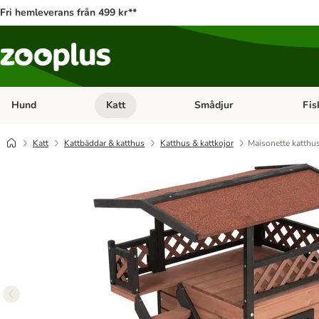
Fri hemleverans från 499 kr**
Hund
Katt
Smådjur
Fis
Open category menu: Hund
Open category menu: Katt
Open 
Katt
Kattbäddar & katthus
Katthus & kattkojor
Maisonette katthu