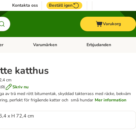
Kontakta oss
Beställ igen
Varukorg
er
Varumärken
Erbjudanden
menu: Häst
Open category menu: Veterinärfoder
Open category menu: Varum
tte katthus
2,4 cm
Skriv nu
(
0
)
ga av trä med rött bitumentak, skyddad takterrass med räcke, bekväm
ring, perfekt för frigående katter och små hundar
Mer information
6,4 x H 72,4 cm