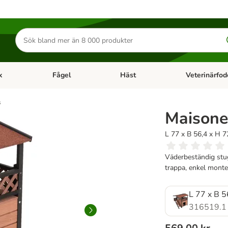
Sök
efter
produkter
k
Fågel
Häst
Veterinärfod
category menu: Smådjur
Open category menu: Fisk
Open category menu: Fågel
Open category 
s
Maisone
L 77 x B 56,4 x H 7
Väderbeständig stu
trappa, enkel monte
L 77 x B 5
316519.1