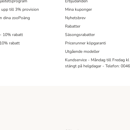
jalitetsprogram
Erbjudanden
- upp till 3% provision
Mina kuponger
in dina zooPoäng
Nyhetsbrev
Rabatter
- 10% rabatt
Säsongsrabatter
 10% rabatt
Pricerunner köpgaranti
Utgående modeller
Kundservice - Måndag till Fredag kl 
stängt på helgdagar - Telefon: 00