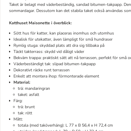
Taket är belagt med väderbeständig, sandad bitumen-takpapp. Den
sommardagar. Dessutom kan det stabila taket också användas som
Katthuset Maisonette i överblick:
Sött hus för katter, kan placeras inomhus och utomhus
Idealisk för utekatter, även lämpligt för små hundraser
Rymlig stuga: skyddad plats att dra sig tillbaka på
Täckt takterrass: skydd vid dåligt väder
Bekväm trappa: praktiskt sätt att nå terrassen, perfekt för små o
Väderbeständigt tak: slipad bitumen-takpapp
Dekorativt räcke runt terrassen
Enkelt att montera ihop: förmonterade element
Material:
trä: mandaringran
taket: asfalt
Färg:
trä: brunt
tak: rött
Mått:
totala (med taköverhäng): L 77 x B 56,4 x H 72,4 cm